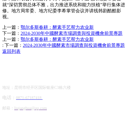
就“深切贯彻总体不雅，出力推进系统和能力扶植”举行集体进
修。地方局常委、地方纪委李希掌管会议并讲线韩剧酷酷影
视。
上一篇：
鄂尔多斯春耕：酵素手艺帮力农业新
下一篇：
2024-2030年中國酵素市場調查與投資機會前景專題
上一篇：
鄂尔多斯春耕：酵素手艺帮力农业新
:
下一篇：
2024-2030年中國酵素市場調查與投資機會前景專題
返回列表
Contact Information
联系方式
地址：昆明市经开区国际银座C3栋六楼
电话：
0871-67187418
邮箱：
liujanghua@qq.com
Official Account