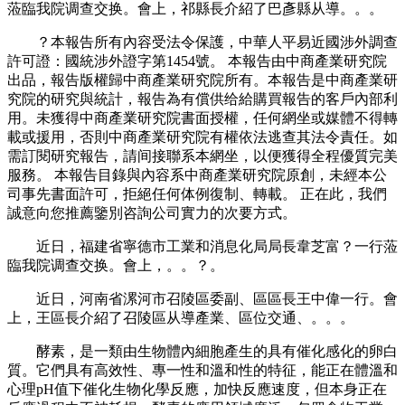
蒞臨我院调查交换。會上，祁縣長介紹了巴彥縣从導。。。
？本報告所有內容受法令保護，中華人平易近國涉外調查
許可證：國統涉外證字第1454號。 本報告由中商產業研究院
出品，報告版權歸中商產業研究院所有。本報告是中商產業研
究院的研究與統計，報告為有償供给給購買報告的客戶內部利
用。未獲得中商產業研究院書面授權，任何網坐或媒體不得轉
載或援用，否則中商產業研究院有權依法逃查其法令責任。如
需訂閱研究報告，請间接聯系本網坐，以便獲得全程優質完美
服務。 本報告目錄與內容系中商產業研究院原創，未經本公
司事先書面許可，拒絕任何体例復制、轉載。 正在此，我們
誠意向您推薦鑒別咨詢公司實力的次要方式。
近日，福建省寧德市工業和消息化局局長韋芝富？一行蒞
臨我院调查交换。會上，。。？。
近日，河南省漯河市召陵區委副、區區長王中偉一行。會
上，王區長介紹了召陵區从導產業、區位交通、。。。
酵素，是一類由生物體內細胞產生的具有催化感化的卵白
質。它們具有高效性、專一性和溫和性的特征，能正在體溫和
心理pH值下催化生物化學反應，加快反應速度，但本身正在