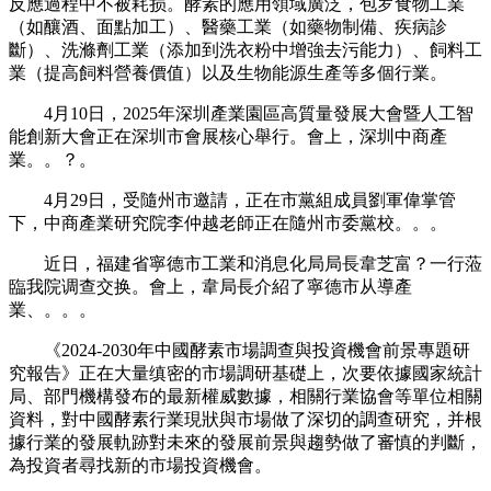
反應過程中不被耗损。酵素的應用領域廣泛，包罗食物工業
（如釀酒、面點加工）、醫藥工業（如藥物制備、疾病診
斷）、洗滌劑工業（添加到洗衣粉中增強去污能力）、飼料工
業（提高飼料營養價值）以及生物能源生產等多個行業。
4月10日，2025年深圳產業園區高質量發展大會暨人工智
能創新大會正在深圳市會展核心舉行。會上，深圳中商產
業。。？。
4月29日，受隨州市邀請，正在市黨組成員劉軍偉掌管
下，中商產業研究院李仲越老師正在隨州市委黨校。。。
近日，福建省寧德市工業和消息化局局長韋芝富？一行蒞
臨我院调查交换。會上，韋局長介紹了寧德市从導產
業、。。。
《2024-2030年中國酵素市場調查與投資機會前景專題研
究報告》正在大量缜密的市場調研基礎上，次要依據國家統計
局、部門機構發布的最新權威數據，相關行業協會等單位相關
資料，對中國酵素行業現狀與市場做了深切的調查研究，并根
據行業的發展軌跡對未來的發展前景與趨勢做了審慎的判斷，
為投資者尋找新的市場投資機會。