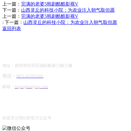
上一篇：
完满的老婆5韩剧酷酷影视V
下一篇：
山西灵丘的科技小院：为农业注入朝气取但愿
上一篇：
完满的老婆5韩剧酷酷影视V
:
下一篇：
山西灵丘的科技小院：为农业注入朝气取但愿
返回列表
Contact Information
联系方式
地址：昆明市经开区国际银座C3栋六楼
电话：
0871-67187418
邮箱：
liujanghua@qq.com
Official Account
公众号
欢迎关注我们的官方公众号