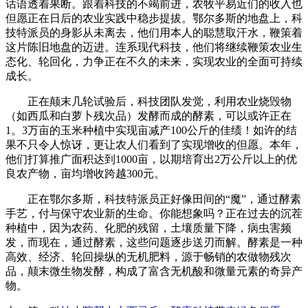
话语透着果断。跟着科技的不竭前进，农牧平易近们的收入也
但愿正在日后的农业实践中稳步提拔。鄂尔多斯的地盘上，科
技特派员的身影从未离去，他们用本人的聪慧取汗水，鞭策着
这片陈旧地盘的迈进。连系现代科技，他们将继续鞭策农业生
态化、轮回化，力争正在不久的未来，实现农业的全面可持续
成长。
正在颠末几轮试验后，科技团队发觉，利用农业烧毁物
（如西瓜和白萝卜残次品）发酵而成的酵素，可以或许正在
1。3万亩的玉米种植中实现亩减产100公斤的佳绩！如许的结
果不只令人惊讶，更让农人们看到了实现增收的但愿。本年，
他们打算推广面积达到1000亩，以期培育出2万公斤以上的优
良农产物，亩均增收跨越300元。
正在鄂尔多斯，科技特派员正好像田间的“魔”，通过酵素
手艺，付与保守农业新的生命。你能想象吗？正在过去的沉茬
种植中，因为农药、化肥的残留，土壤质量下降，病虫害频
发，而现在，通过酵素，这些问题逐步送刃而解。酵素是一种
高效、经济、轮回操纵的无机肥料，源于畅销的农做物残次
品，颠末微生物发酵，构成了富含无机酸和微量元素的奇异产
物。