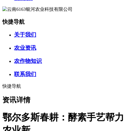
快捷导航
关于我们
农业资讯
农作物知识
联系我们
快捷导航
资讯详情
鄂尔多斯春耕：酵素手艺帮力
农业新