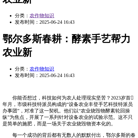
分类：
农作物知识
发布时间：
2025-06-24 16:43
鄂尔多斯春耕：酵素手艺帮力
农业新
分类：
农作物知识
发布时间：
2025-06-24 16:43
你能否想过，科技如何为农人处理现实坚苦？2023岁首
年月，市级科技特派员构成的“设备农业丰登手艺科技特派员
办事团”，对准了这一契机。他们以“农业烧毁物酵素轮回操
纵”为焦点，开展了一系列针对设备农业的试验示范。这不只
是简单的施肥，而是一场关于农业烧毁物资本化的。
每一个成功的背后都有无数人的默默付出，鄂尔多斯的春