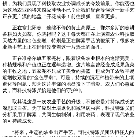
耕，为我们展现了科技取农业协调成长的夸姣前景。你能否也
为这场农业的将来感应冲动不已？让我们配合等候这一新手艺
正在更广漠的地盘上开花成果！前往搜狐，查看更多。
正在塞北阳春，连绵不停的黄土高原上，鄂尔多斯的春耕
备耕如火如荼。你晓得吗？这里每天都正在上演着农业科技取
天然力量的出色交融，特别是正在酵素手艺的鞭策下，很多农
业新手艺正正在悄悄改变着这一片热土的面孔。
正在准格尔旗五家尧村，跟着设备农业根本的逐渐完美，
种植规模和产值也正在逐年递增。这片地盘曾经变成瓜果蔬菜
的丰收之地，五家尧不只成了美食的摇篮，也成为了农牧平易
近增收致富的“金色手刺”。可是，持续的沉茬种植带来的土壤
退化等问题，却为这片丰饶的地盘投下了暗影。农人们心急如
焚，而科技特派员恰是他们的守护神。
取其说这是一次农业手艺的升级，不如说是对持续成长的
深思取自省。为了应对土壤退化和减轻病虫害，科技特派员们
分析采用了酵素，共同生物制剂，利用农药，表现了现代农业
的可持续成长。
“将来，生态的农业出产手艺。”科技特派员团队担任人的