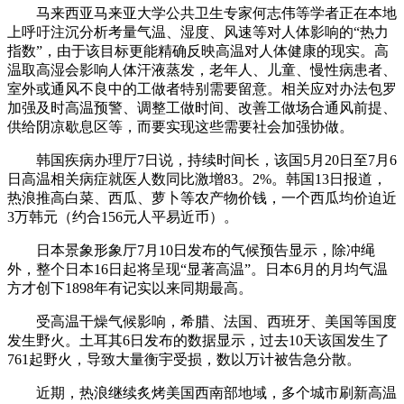
马来西亚马来亚大学公共卫生专家何志伟等学者正在本地
上呼吁注沉分析考量气温、湿度、风速等对人体影响的“热力
指数”，由于该目标更能精确反映高温对人体健康的现实。高
温取高湿会影响人体汗液蒸发，老年人、儿童、慢性病患者、
室外或通风不良中的工做者特别需要留意。相关应对办法包罗
加强及时高温预警、调整工做时间、改善工做场合通风前提、
供给阴凉歇息区等，而要实现这些需要社会加强协做。
韩国疾病办理厅7日说，持续时间长，该国5月20日至7月6
日高温相关病症就医人数同比激增83。2%。韩国13日报道，
热浪推高白菜、西瓜、萝卜等农产物价钱，一个西瓜均价迫近
3万韩元（约合156元人平易近币）。
日本景象形象厅7月10日发布的气候预告显示，除冲绳
外，整个日本16日起将呈现“显著高温”。日本6月的月均气温
方才创下1898年有记实以来同期最高。
受高温干燥气候影响，希腊、法国、西班牙、美国等国度
发生野火。土耳其6日发布的数据显示，过去10天该国发生了
761起野火，导致大量衡宇受损，数以万计被告急分散。
近期，热浪继续炙烤美国西南部地域，多个城市刷新高温