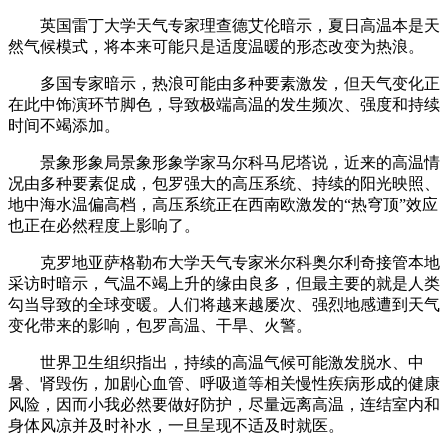
英国雷丁大学天气专家理查德艾伦暗示，夏日高温本是天
然气候模式，将本来可能只是适度温暖的形态改变为热浪。
多国专家暗示，热浪可能由多种要素激发，但天气变化正
在此中饰演环节脚色，导致极端高温的发生频次、强度和持续
时间不竭添加。
景象形象局景象形象学家马尔科马尼塔说，近来的高温情
况由多种要素促成，包罗强大的高压系统、持续的阳光映照、
地中海水温偏高档，高压系统正在西南欧激发的“热穹顶”效应
也正在必然程度上影响了。
克罗地亚萨格勒布大学天气专家米尔科奥尔利奇接管本地
采访时暗示，气温不竭上升的缘由良多，但最主要的就是人类
勾当导致的全球变暖。人们将越来越屡次、强烈地感遭到天气
变化带来的影响，包罗高温、干旱、火警。
世界卫生组织指出，持续的高温气候可能激发脱水、中
暑、肾毁伤，加剧心血管、呼吸道等相关慢性疾病形成的健康
风险，因而小我必然要做好防护，尽量远离高温，连结室内和
身体风凉并及时补水，一旦呈现不适及时就医。