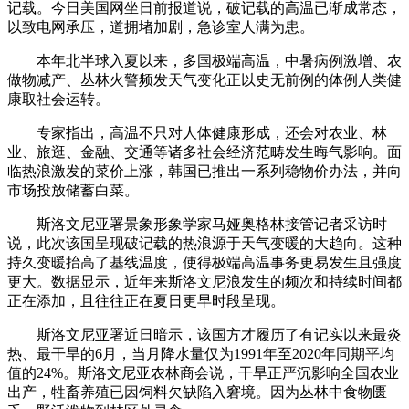
记载。今日美国网坐日前报道说，破记载的高温已渐成常态，
以致电网承压，道拥堵加剧，急诊室人满为患。
本年北半球入夏以来，多国极端高温，中暑病例激增、农
做物减产、丛林火警频发天气变化正以史无前例的体例人类健
康取社会运转。
专家指出，高温不只对人体健康形成，还会对农业、林
业、旅逛、金融、交通等诸多社会经济范畴发生晦气影响。面
临热浪激发的菜价上涨，韩国已推出一系列稳物价办法，并向
市场投放储蓄白菜。
斯洛文尼亚署景象形象学家马娅奥格林接管记者采访时
说，此次该国呈现破记载的热浪源于天气变暖的大趋向。这种
持久变暖抬高了基线温度，使得极端高温事务更易发生且强度
更大。数据显示，近年来斯洛文尼浪发生的频次和持续时间都
正在添加，且往往正在夏日更早时段呈现。
斯洛文尼亚署近日暗示，该国方才履历了有记实以来最炎
热、最干旱的6月，当月降水量仅为1991年至2020年同期平均
值的24%。斯洛文尼亚农林商会说，干旱正严沉影响全国农业
出产，牲畜养殖已因饲料欠缺陷入窘境。因为丛林中食物匮