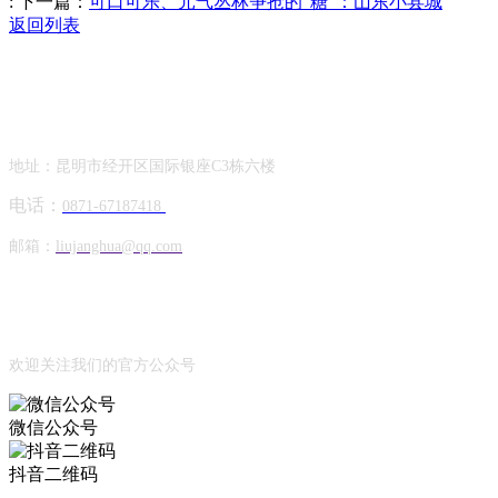
:
下一篇：
可口可乐、元气丛林争抢的“糖”：山东小县城
返回列表
Contact Information
联系方式
地址：昆明市经开区国际银座C3栋六楼
电话：
0871-67187418
邮箱：
liujanghua@qq.com
Official Account
公众号
欢迎关注我们的官方公众号
微信公众号
抖音二维码