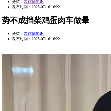
分类：
农作物知识
发布时间：
2025-07-16 16:22
势不成挡柴鸡蛋肉车做晕
分类：
农作物知识
发布时间：
2025-07-16 16:22