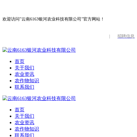
欢迎访问”云南6163银河农业科技有限公司”官方网站！
|
招聘信息
首页
关于我们
农业资讯
农作物知识
联系我们
首页
关于我们
农业资讯
农作物知识
联系我们