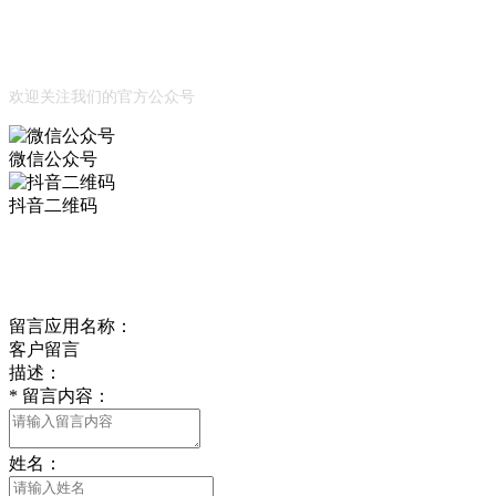
Official Account
公众号
欢迎关注我们的官方公众号
微信公众号
抖音二维码
Online Message
在线留言
留言应用名称：
客户留言
描述：
*
留言内容：
姓名：