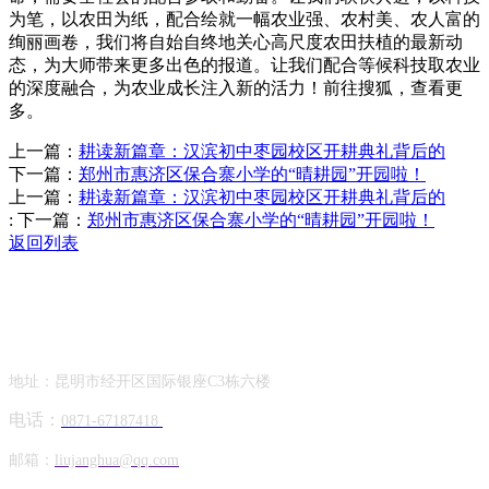
为笔，以农田为纸，配合绘就一幅农业强、农村美、农人富的
绚丽画卷，我们将自始自终地关心高尺度农田扶植的最新动
态，为大师带来更多出色的报道。让我们配合等候科技取农业
的深度融合，为农业成长注入新的活力！前往搜狐，查看更
多。
上一篇：
耕读新篇章：汉滨初中枣园校区开耕典礼背后的
下一篇：
郑州市惠济区保合寨小学的“晴耕园”开园啦！
上一篇：
耕读新篇章：汉滨初中枣园校区开耕典礼背后的
:
下一篇：
郑州市惠济区保合寨小学的“晴耕园”开园啦！
返回列表
Contact Information
联系方式
地址：昆明市经开区国际银座C3栋六楼
电话：
0871-67187418
邮箱：
liujanghua@qq.com