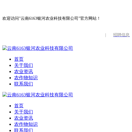
欢迎访问”云南6163银河农业科技有限公司”官方网站！
|
招聘信息
首页
关于我们
农业资讯
农作物知识
联系我们
首页
关于我们
农业资讯
农作物知识
联系我们