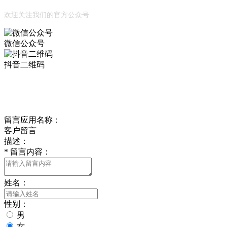
欢迎关注我们的官方公众号
微信公众号
抖音二维码
Online Message
在线留言
留言应用名称：
客户留言
描述：
*
留言内容：
姓名：
性别：
男
女