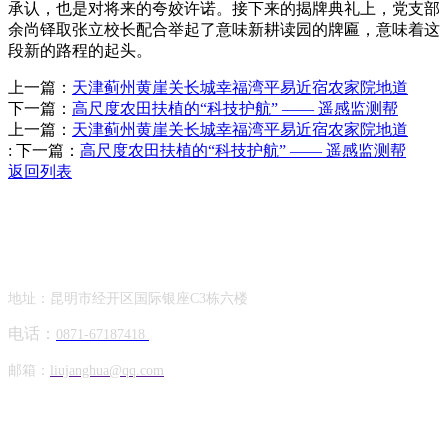
承认，也是对将来的夸姣许诺。接下来的揭牌典礼上，党支部
余尚铎取张立校长配合举起了意味新耕读园的牌匾，意味着这
段新的路程的起头。
上一篇：
天津蓟州黄崖关长城幸福湾平易近宿农家院地道
下一篇：
高尺度农田扶植的“科技护航” —— 遥感监测帮
上一篇：
天津蓟州黄崖关长城幸福湾平易近宿农家院地道
:
下一篇：
高尺度农田扶植的“科技护航” —— 遥感监测帮
返回列表
Contact Information
联系方式
地址：昆明市经开区国际银座C3栋六楼
电话：
0871-67187418
邮箱：
liujanghua@qq.com
Official Account
公众号