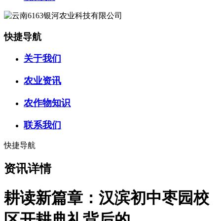
快捷导航
关于我们
农业资讯
农作物知识
联系我们
快捷导航
资讯详情
耕读新篇章：汉滨初中枣园校
区开耕典礼背后的