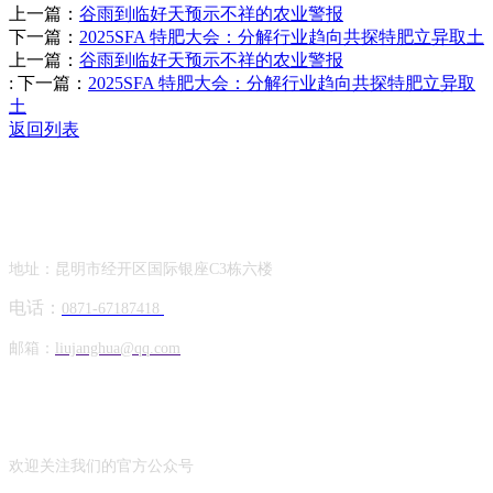
上一篇：
谷雨到临好天预示不祥的农业警报
下一篇：
2025SFA 特肥大会：分解行业趋向共探特肥立异取土
上一篇：
谷雨到临好天预示不祥的农业警报
:
下一篇：
2025SFA 特肥大会：分解行业趋向共探特肥立异取
土
返回列表
Contact Information
联系方式
地址：昆明市经开区国际银座C3栋六楼
电话：
0871-67187418
邮箱：
liujanghua@qq.com
Official Account
公众号
欢迎关注我们的官方公众号