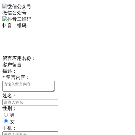
微信公众号
抖音二维码
Online Message
在线留言
留言应用名称：
客户留言
描述：
*
留言内容：
姓名：
性别：
男
女
手机：