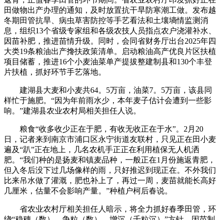
田做物出产办理的通知，及时放置抗干旱防寒潮工做。发布越
冬期田管抗旱、病虫草害防控等手艺看法和土壤墒情监测消
息，组织13个省级专家组和各级农技人员指点农户浇灌补水、
因苗补肥，推进苗情升级。同时，会同省财务厅出台2025年四
大类19条粮油出产搀扶政策清单。启动粮油高产优良片区扶植
项目储蓄，推进16个小麦油菜单产提拔整建制县和130个丰登
片扶植，抓好环节手艺落地。
建湖县大麦和小麦共64。5万亩，油菜7。5万亩，该县同
样忙于施肥。“因为年前雨水少，本年麦子估计会遭到一些影
响。”建湖县农业农村局相关担任人说。
粮食“收多收少正在于肥，有收无收正在于水”。2月20
日，记者来到南京市浦口区永宁街道友联村，只见正在田小麦
遍及“趴”正在地上，几名农机手正正在利用植保无人机洒
肥。“我们种的是扬麦和镇麦品种，一般正在1月份施返青肥，
但入冬后没下过几场像样的雨，只好推迟到现正在。不外我们
比来吊水做了灌溉，肥也补上了，再过一周，麦苗就能长高好
几厘米，估量不会影响产量。”种植户柯后春说。
省农业农村厅相关担任人暗示，将全力抓好春季田管，环
绕“稳穗（数）、争粒（数）、增沉（千粒沉）”方针，因苗制