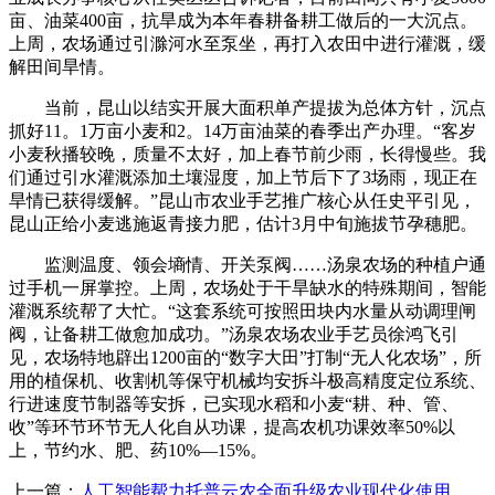
亩、油菜400亩，抗旱成为本年春耕备耕工做后的一大沉点。
上周，农场通过引滁河水至泵坐，再打入农田中进行灌溉，缓
解田间旱情。
当前，昆山以结实开展大面积单产提拔为总体方针，沉点
抓好11。1万亩小麦和2。14万亩油菜的春季出产办理。“客岁
小麦秋播较晚，质量不太好，加上春节前少雨，长得慢些。我
们通过引水灌溉添加土壤湿度，加上节后下了3场雨，现正在
旱情已获得缓解。”昆山市农业手艺推广核心从任史平引见，
昆山正给小麦逃施返青接力肥，估计3月中旬施拔节孕穗肥。
监测温度、领会墒情、开关泵阀……汤泉农场的种植户通
过手机一屏掌控。上周，农场处于干旱缺水的特殊期间，智能
灌溉系统帮了大忙。“这套系统可按照田块内水量从动调理闸
阀，让备耕工做愈加成功。”汤泉农场农业手艺员徐鸿飞引
见，农场特地辟出1200亩的“数字大田”打制“无人化农场”，所
用的植保机、收割机等保守机械均安拆斗极高精度定位系统、
行进速度节制器等安拆，已实现水稻和小麦“耕、种、管、
收”等环节环节无人化自从功课，提高农机功课效率50%以
上，节约水、肥、药10%—15%。
上一篇：
人工智能帮力托普云农全面升级农业现代化使用