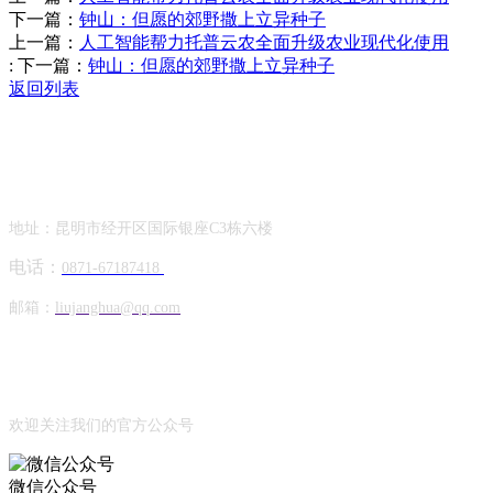
下一篇：
钟山：但愿的郊野撒上立异种子
上一篇：
人工智能帮力托普云农全面升级农业现代化使用
:
下一篇：
钟山：但愿的郊野撒上立异种子
返回列表
Contact Information
联系方式
地址：昆明市经开区国际银座C3栋六楼
电话：
0871-67187418
邮箱：
liujanghua@qq.com
Official Account
公众号
欢迎关注我们的官方公众号
微信公众号