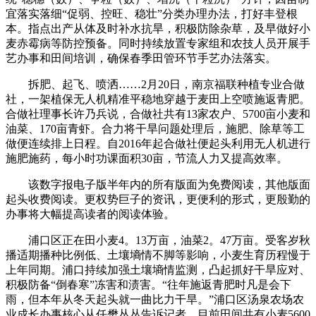
宜落实落细“促弱、控旺、稳壮”分类办理办法，打好丰登根
本。指点出产从体及时补水抗旱，积极防除杂草，及早做好小
麦赤霉病等防控预备。同时持续放置专家组和农技人员开展手
艺办事和田间培训，确保春季田管环节手艺办法落实。
拆肥、起飞、喷洒……2月20日，南京福联种植专业合做
社，一架植保无人机精准平稳地穿越于麦田上空喷施返青肥。
合做社理事长许乃兵说，合做社共有13家农户、5700亩小麦和
油菜、170亩青虾。合力将干旱问题处理后，施肥、除草等工
做便连续排上日程。自2016年起合做社便起头利用无人机进行
施肥施药，每小时功课面积30亩，节流人力又提高效率。
该数字报电子版半年内的所有版面为免费阅读，其他版面
起头收费阅读。更权势巨子的资讯，更便利的形式，更殷勤的
办事将大幅提高读者的阅读体验。
浦口区正在田小麦4。13万亩，油菜2。47万亩。受客岁秋
播适期播种比例低、土壤墒情不脚等影响，小麦生育历程慢于
上年同期。浦口持续加强土壤墒情监测，凸起抓好干旱应对、
积极防备“倒春寒”冻害和渍害。“往年施返青肥时凡是会下
雨，但本年从冬天起头就一曲比力干旱。”浦口区汤泉农场农
业成长办事核心从任樊丛丛告诉记者，目前田间共有小麦5600