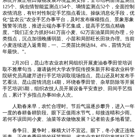
系统开展正在田做物发展环境监测安排，全市结构苗情监测点
125个、病虫情智能监测点154个、墒情监测点52个，全面控制
农情消息，有针对性制定手艺指点看法。操纵消息化手段，优
化“盐农云”农业手艺办事平台，及时发布稼穑指点、景象形象
预警等消息，推进云端办事手艺集成，提高手艺指点精确
度。“我们正全力抓好641万亩小麦、62万亩油菜田间办理，分
类指点，沉点加强晚播弱苗、小苗和局部旺长田块办理。当前
小麦连续进入返青期，一、二类苗比例达84。4%，苗情为近
年最快。”。
2月20日，昆山市农业农村局组织开展麦油春季田管培训
取不雅摩勾当，邀请扬州大学农学院传授朱新开和省农业科学
院研究员高建芹进行手艺培训取现场指点。昆山还及时发布手
艺看法、昆山苗情消息14期，环绕春季田管、杂草防除等开展
手艺培训5期，组织农技人员开展设备平安查抄、田间手艺指
点，累计下乡指点办事80余人次。
人勤春来早，农忙合理时。节后气温逐步攀升，进入一年
一度的春耕备耕阶段。眼下正值雨水节气，却接连晴和少雨。
若何不误田间小麦、油菜等农做物发展？记者前去多地看望。
春争日、夏争时，稼穑大计不宜迟。眼下，冬小麦正连续
返青，正值春季田管的环节期间。省农业农村厅印发抓好正在