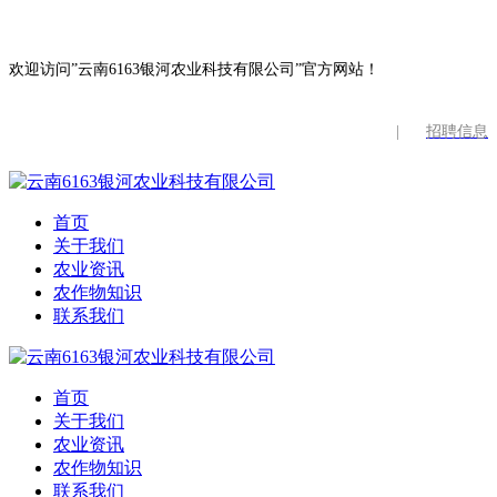
欢迎访问”云南6163银河农业科技有限公司”官方网站！
|
招聘信息
首页
关于我们
农业资讯
农作物知识
联系我们
首页
关于我们
农业资讯
农作物知识
联系我们