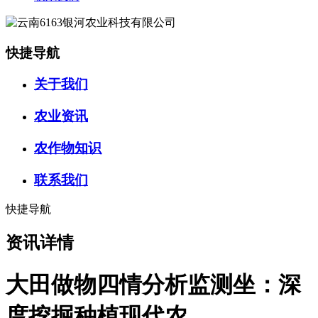
快捷导航
关于我们
农业资讯
农作物知识
联系我们
快捷导航
资讯详情
大田做物四情分析监测坐：深
度挖掘种植现代农