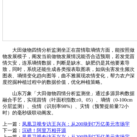
大田做物四情分析监测坐正在苗情取墒情方面，能按照做
物发展模子，阐发当前做物发展情况能否合适预期，若发觉苗
情欠安，连系墒情数据，判断是缺水、缺肥仍是其他要素导
致，同时，系统还能生成各类报表取图表，如病虫害发生频次
图表、墒情变化趋向图等，曲不雅展现农情变化，帮力农户深
度挖掘种植过程中的数据价值，优化种植策略。
山东万象「大田做物四情分析监测坐」通过多源异构数据
融合手艺，实现苗情（叶面积指数±0。05）、墒情（0-100cm
分层监测）、虫情（识别率98%）、灾情（预警提前量72小
时）的毫秒级联动阐发。
上一篇：
凤凰卫视专访王兴兴：从200块到7万亿美元市场宇
下一篇：
沉磅！阿里万相开源
上一篇：
凤凰卫视专访王兴兴：从200块到7万亿美元市场宇