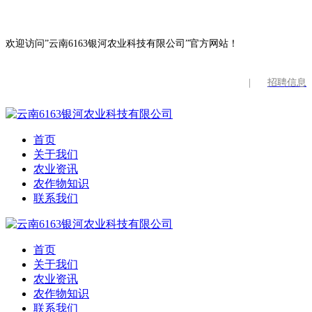
欢迎访问”云南6163银河农业科技有限公司”官方网站！
|
招聘信息
首页
关于我们
农业资讯
农作物知识
联系我们
首页
关于我们
农业资讯
农作物知识
联系我们