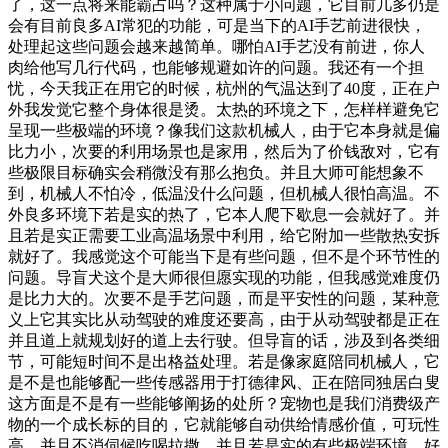
了，这一点将来能霸占吗？这种属于小问题，它目前几多仍是
会有目前良多AI常犯的功能，可是当下的AI手艺前进很快，
处理起这些问题会越来越简单。哪怕AI手艺没有前进，你人
肉给他写几行代码，也能够规避如许的问题。我还有一个担
忧，今天我正在用它的时候，杭州的气温达到了40度，正在户
外我发觉它整个身体很是烫。太热的环境之下，怎样样避免它
呈现一些极端的环境？像我们这款机械人，由于它本身就是偏
比力小，次要的利用场景也是家用，然后为了价钱敌对，它有
些极限目标确实会稍微没有那么抱负。并且大师可能想象不
到，机械人不怕冷，低温没什么问题，但机械人很怕高温。不
外良多环境下若是实的热了，它本人爬下歇息一会就好了。并
且若是实正需要工业高温场景中利用，给它附加一些散热安拆
就好了。我感觉这个可能当下是有些问题，但不是个环节性的
问题。导盲犬这个是大师很但愿实现的功能，但我感觉难度仍
是比力大的。次要不是手艺问题，而是平安性的问题，某种意
义上它其实比从动驾驶的难度还要高，由于从动驾驶都是正在
并且道上就规划好的道上去行驶。但导盲的话，涉及到各类细
节，可能短时间不是出格益处理。若是像家庭陪同机械人，它
是不是也能够配一些传感器用于打德律风、正在陪同独居白叟
这方面是不是有一些能够阐扬的处所？宠物也是我们消费级产
物的一个成长标的目的，它就能够自动供给情感价值，可玩性
高，并且不消伺候吃喝拉撒。并且若是实的有些极端环境，好