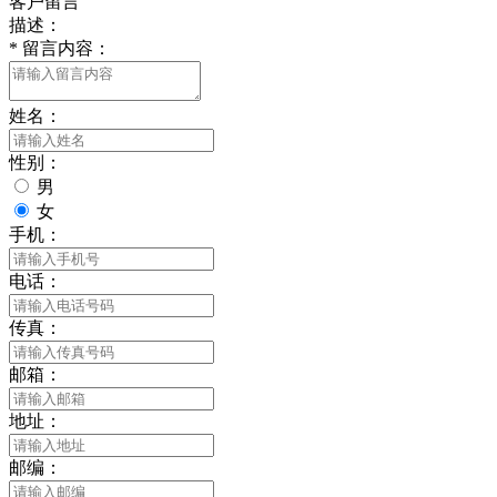
客户留言
描述：
*
留言内容：
姓名：
性别：
男
女
手机：
电话：
传真：
邮箱：
地址：
邮编：