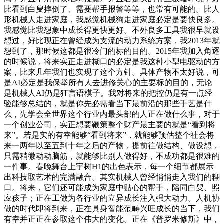
比看到白叟摔倒了、需要帮手报警等等，也常有可能的。比人
形机械人走进家庭，我感觉机械狗走进家庭必定是要快良多。
我感觉比我想象中成长得更快更好。不外良多工具我很早就设
想过，好比现正在曾经成为支流的动力系统方案，我2013年就
想到了，那时候这都是很冷门的标的目的。2015年我加入角逐
的时候说，将来实正走进糊口的必定是我这种小型电驱动的方
案，比来几年我们也实现了这个方针。具体产物不太好说，可
是AI必定是我保举所有人去进修关心的主要标的目的，无论
是机械人AI仍是狂言语模子。我对将来的把控仍是有一点经
验能够总结的，就是你先必需看当下最前沿的那些手艺是什
么，先学会全世界这个行业内最头部的人正在做什么事，对于
一个创业公司，实正想要鞭策整个财产最主要的就是“看到将
来”。若是实的有幸能够“看到将来”，就能够预估整个社会将
来一两年以至五到十年之后的产物，提前往做结构、做设想，
只需稍微动动脑筋，就能够比别人做得好，不成功都是很难的
一件事。春晚舞台上宇树H1的出色表示，每一个细节都展示
出科技取艺术的完满融合。其实机械人曾经悄悄走入我们的糊
口。将来，它们还可能成为家庭中贴心的帮手，陪同白叟、照
应孩子；正在工做为各行业的立异成长注入强大动力。人机协
做的时代即将到来，正在具身智能范畴兴旺成长的当下，我们
有幸并正正在参取这个伟大的变化。正在《普罗米修斯》中，