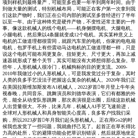
项到样机到最终量产，可能至多也要一年半到两年时间。由于
到做大量的测试，特别机械布局，可能正在客户第一次拿到我
们这款产物时，我们正在公司内部的测试至多曾经进行了半年
以至一年。由于这种终究是硬件产物，不变性还常主要的一件
事。像这款机械人的线个电机——机身侧摆电机、大腿电机、
小腿电机，然后乘以4条腿就变成12个电机。其实某种意义上
电机的工做道理都很雷同，就跟汽车里的电机，你家的电电扇
电机，包罗手机上有些震动马达电机的工做道理都一样，只是
说这个电机可能布局更复杂、扭矩更大、尺寸更大，再加上减
速器就形成了整个关节，其实可能没有大师想得那么复杂。早
些年，人形机械人很冷门，机械狗标的目的更支流。2009-
2010年我做过小的人形机械人，可是我发觉过分于复杂，其时
人类的良多手艺没法子把握这么复杂的机械人。2020年我们正
在美国拉斯维加斯发布A1机械人，2022岁首年月登上牛年央
视春晚，共同音乐、跳舞演员和刘德华表演，它们有都雅的外
壳，能全从动变队形跳舞，那次表演很是出圈，后续这款机械
人出货量很大。不外，比来几年，机械人AI手艺飞速前进，
全球对人形机械人和具身智能关心度高，良多客户找我们采
购，所以2023岁首年月我们起头形机械人。正在用Go2的时
候我也发觉了一些问题，我就曲抒己见了。起首正在草长得比
力高的处所，它的避障功能会把草识别错误，然后就原地坐定