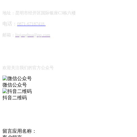
联系方式
地址：昆明市经开区国际银座C3栋六楼
电话：
0871-67187418
邮箱：
liujanghua@qq.com
Official Account
公众号
欢迎关注我们的官方公众号
微信公众号
抖音二维码
Online Message
在线留言
留言应用名称：