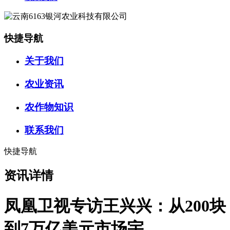
快捷导航
关于我们
农业资讯
农作物知识
联系我们
快捷导航
资讯详情
凤凰卫视专访王兴兴：从200块
到7万亿美元市场宇