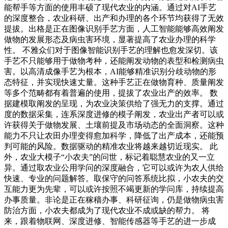
能帮手等方面的使用丰硕了现代农业的内涵。通过对AI手艺
的深度整合，农业科研、出产和办理的各个环节均获得了无效
提拔。出格是正在图像识别手艺方面，人工智能能够高效阐发
做物的发展形态及病虫害环境，显著提高了农业办理的科学
性。 不雅众们对于图像智能识别手艺的理解也愈发深切。该
手艺不只能够用于做物考种，还能阐发动物的表型和检测病虫
害。以高清成像手艺为根本，AI能够精准识别分歧动物的形
态特征，并实现快速丈量。这种手艺正在做物育种、质量阐发
等多个范畴都有着普遍的使用，提拔了农业出产的效率。 数
据建模取阐发的呈现，为农业决策供给了强无力的支撑。通过
度的数据采集，连系深度进修的模子阐发，农业出产者可以或
许获得关于做物发展、土壤前提及市场动态的全面洞察。这种
能力不只让农田办理变得愈加科学，降低了出产成本，还能预
判可能的风险。数据驱动的精准农业将越来越切近现实。 此
外，农业大模子“小农夫”的问世，标记着聪慧农业的又一立
异。通过取农业公用学问的深度融合，它可以或许为农人供给
快速、专业的问题解答。取保守的问答系统比拟，小农夫的交
互能力更为先辈，可以或许按照不竭更新的学问库，持续提高
办事质量。非论是正在稼穑办事、科研征询，仍是做物病虫害
防治方面，小农夫都成为了现代农业不成或缺的帮力。 将
来，跟着物联网、深度进修、智能传感器等手艺的进一步成