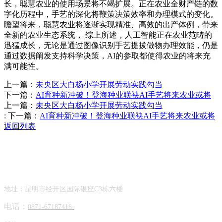
长，聪慧农业的使用场景将不竭扩展。正在农业全财产链的数
字化历程中，手艺的深化将鞭策决策效率和办理模式的变化。
瞻望将来，聪慧农业将逐渐实现精准、高效的出产体例，带来
全新的农业生态系统， 综上所述，人工智能正在农业范畴的
迅猛成长，无论是通过图像识别手艺提拔做物办理效能，仍是
通过数据阐发支持科学决策，AI的参取都使得农业的将来充
满可能性。
上一篇：
未央区大白杨小学开展劳动实践勾当
下一篇：
AI育种新冲破！登海种业联袂AI手艺将来农业或将
上一篇：
未央区大白杨小学开展劳动实践勾当
:
下一篇：
AI育种新冲破！登海种业联袂AI手艺将来农业或将
返回列表
Contact Information
联系方式
地址：昆明市经开区国际银座C3栋六楼
电话：
0871-67187418