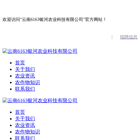
欢迎访问”云南6163银河农业科技有限公司”官方网站！
|
招聘信息
首页
关于我们
农业资讯
农作物知识
联系我们
首页
关于我们
农业资讯
农作物知识
联系我们