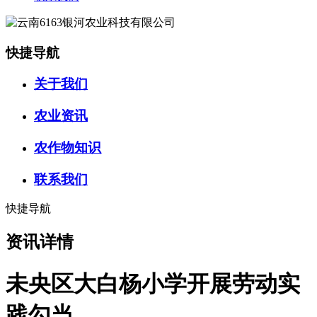
快捷导航
关于我们
农业资讯
农作物知识
联系我们
快捷导航
资讯详情
未央区大白杨小学开展劳动实
践勾当