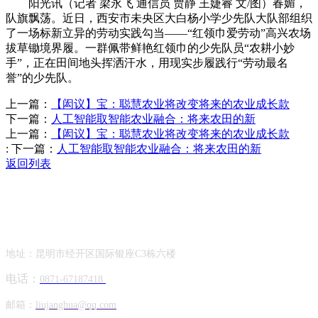
阳光讯（记者 梁永飞 通信员 贾静 王婕睿 文/图）春媚，
队旗飘荡。近日，西安市未央区大白杨小学少先队大队部组织
了一场标新立异的劳动实践勾当——“红领巾爱劳动”高兴农场
拔草锄境界履。一群佩带鲜艳红领巾的少先队员“农耕小妙
手”，正在田间地头挥洒汗水，用现实步履践行“劳动最名
誉”的少先队。
上一篇：
【闳议】宝：聪慧农业将改变将来的农业成长款
下一篇：
人工智能取智能农业融合：将来农田的新
上一篇：
【闳议】宝：聪慧农业将改变将来的农业成长款
:
下一篇：
人工智能取智能农业融合：将来农田的新
返回列表
Contact Information
联系方式
地址：昆明市经开区国际银座C3栋六楼
电话：
0871-67187418
邮箱：
liujanghua@qq.com