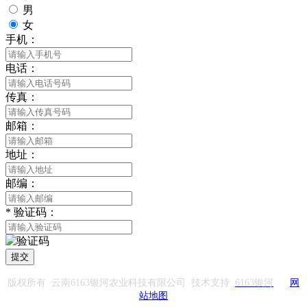
男
女
手机：
电话：
传真：
邮箱：
地址：
邮编：
*
验证码：
提交
版权所有 云南6163银河农业科技有限公司 技术支持
6163银河
网
站地图