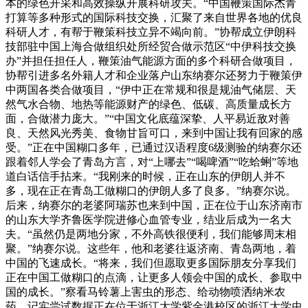
本的绿色开采和高效操纵开展科研攻关。“中国鞭策国际杰青
打算等多种形式的国际科技交换，汇聚了来自世界各地的优良
科研人才，有帮于鞭策科技立异不竭向前。”协帮成立伊朗科
技部驻中国上海合做组织处所经贸合做示范区“中伊科技交换
办”并担任担任人，鞭策油气能源方面的多个科研合做项目，
协帮引进多名外籍人才和企业落户山东纳赛尔还努力于鞭策伊
中两国各类合做项目，“伊中正在常规和很是规油气储层、天
然气水合物、地热等能源财产的绿色、低碳、高质量成长方
面，合做潜力庞大。”“中国文化底蕴深挚、人平易近敌对善
良、天然风光秀美、食物甘旨可口，来到中国让我有回家的感
受。”正在中国糊口多年，已通过汉语程度6级测验的纳赛尔还
跟着邻人学会了青岛方言，对“上哪去”“喝啤酒”“吃蛤蜊”等地
道白话信手拈来。“我刚来的时候，正在山东的伊朗人并不
多，现在正在青岛工做糊口的伊朗人多了良多。”纳赛尔说。
后来，纳赛尔的老婆阿瑞苏也来到中国，正在位于山东济南市
的山东大学齐鲁医学院进修心血管专业，结业后成为一名大
夫。“虽然仍是两地分家，不外高铁很便利，我们能够周末相
聚。”纳赛尔说。这些年，他和老婆往返济南、青岛两地，着
中国的飞速成长。“将来，我们但愿取更多国际朋友分享我们
正在中国工做糊口的点滴，让更多人领会中国的成长、参取中
国的成长。”察看马铃薯上害虫的形态、给动物喷洒纳米农
药、记实尝试数据正在位于浙江大学紫金港校区的浙江大学虫