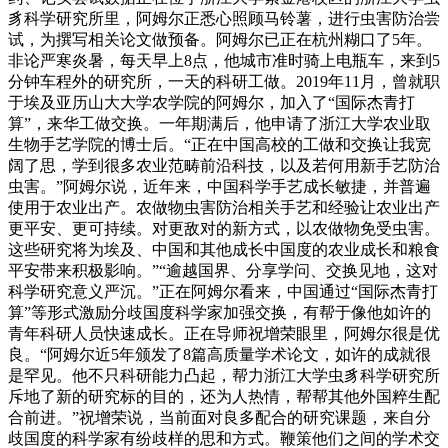
豸科学研究所里，阿姆尔正悉心照顾马铃薯，进行虫害防治尝
试，为撰写相关论文做预备。阿姆尔已正在杭州糊口了5年。
非论严寒炎暑，每天早上8点，他城市准时骑上电瓶车，来到5
分钟车程外的研究所，一天的科研工做。2019年11月，曾就职
于埃及亚历山大大学农学院的阿姆尔，加入了“国际杰青打
算”，来华工做交换。一年期满后，他申请了浙江大学农业取
生物手艺学院的博士后。“正在中国高校的工做和交换让我宽
阔了思，学到很多农业范畴前沿科技，以及若何用新手艺防治
虫害。”阿姆尔说，近年来，中国科学手艺成长敏捷，并普遍
使用于农业出产。农做物虫害防治相关手艺和经验让农业出产
更平安、更可持续。对更敌对的新方式，以农做物免受虫害。
这些研究将为埃及、中国和其他成长中国度的农业成长和粮食
平安带来积极影响。”“逾越国界、分享学问、交换见地，这对
科学研究意义严沉。”正在阿姆尔看来，中国通过“国际杰青打
算”等形式激励分歧国度科学家加强交换，有帮于像他如许的
青年科研人员快速成长。正在导师祝增荣眼里，阿姆尔很是优
良。“阿姆尔近5年颁发了8篇高质量学术论文，如许的成就很
是罕见。他不只科研能力凸起，帮力浙江大学虫豸科学研究所
斥地了新的研究标的目的，还为人热情，帮帮其他外国粹生配
合前进。”祝增荣说，当前面对良多配合的研究课题，来自分
歧国度的科学家有纷歧样的思和方式。鞭策他们之间的学术交