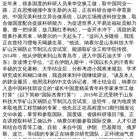
近年来，很多国度的科研人员来华交换工做，取中国同业一
路，正在思惟碰撞中发生新的火花，正在科研合做中孕育新
的。中国完美科技立异合做系统，以的立场推进科技交换，取
合做国度配合提拔科研能力，为促进世界人平易近福祉贡献力
量。撒一把绿茶，放几颗红枣枸杞，一壶开水冲下，清甜的茗
喷鼻扑鼻而来，纳赛尔的一天起头了。“这叫入乡随俗，我现
正在曾经习惯每天喝摄生茶。”他说。纳赛尔是山东科技大学
矿山灾祸防止节制沉点尝试室、能源取矿业工程学院传授。
2014年，他从伊朗来到山东青岛市，进入中国石油大学（华
东）攻读博士学位。“正在伊朗人眼中，中国以长久的汗青和
丰硕的文化著称。大学结业后，分析考虑小我将来规划、学术
研究成长和糊口体例，我选择来到中国继续肄业。”谈及本人
的肄业履历，他用流利的中文告诉记者。博士结业后，纳赛尔
入选中国科技部设立的“成长中国度精采青年科学家来华工做
打算”（以下简称“国际杰青打算”），2019年正式受聘于山东
科技大学矿山灾祸防止节制沉点尝试室。这些年，做为地质资
本取地质工程范畴的专家，他先后正在高程度SCI期刊颁发论
文60余篇，掌管和参取国际、国度级、省级科研项目7项。正
在讲授取科研工做以外，纳赛尔积极参取国际交换、人才引进
和结合培育等工做。目前，来自中国、伊朗、巴基斯坦、俄罗
斯、波兰、等6国的专家正在纳赛尔研究团队，正环绕油气资