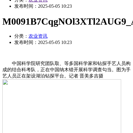
发布时间：
2025-05-05 10:23
M0091B7CqgNOl3XTl2AUG9_
分类：
农业资讯
发布时间：
2025-05-05 10:23
中国科学院研究团队取、等多国科学家和钻探手艺人员构
成的结合科考队，正在中国纳木错开展科学调查勾当。图为手
艺人员正在架设湖泊钻探平台。记者 晋美多吉摄