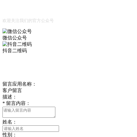
公众号
欢迎关注我们的官方公众号
微信公众号
抖音二维码
Online Message
在线留言
留言应用名称：
客户留言
描述：
*
留言内容：
姓名：
性别：