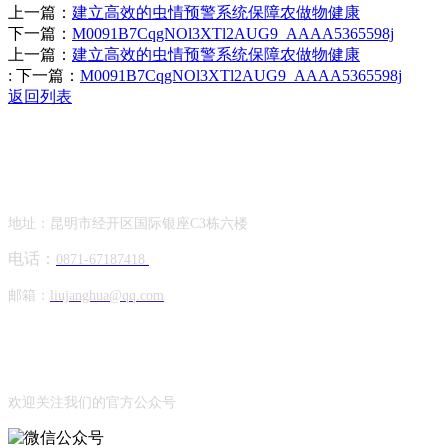
上一篇：
建立高效的虫情预警系统保障农做物健康
下一篇：
M0091B7CqgNOl3XTl2AUG9_AAAA5365598j
上一篇：
建立高效的虫情预警系统保障农做物健康
:
下一篇：
M0091B7CqgNOl3XTl2AUG9_AAAA5365598j
返回列表
Contact Information
联系方式
地址：昆明市经开区国际银座C3栋六楼
电话：
0871-67187418
邮箱：
liujanghua@qq.com
Official Account
公众号
欢迎关注我们的官方公众号