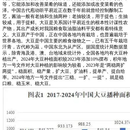
等，它能添加和改善菜肴的味道，还能添加或改变菜肴的色
泽。中国古代庖动听平易近正在数千年前就曾经控制酿制工
艺，酱油一般有老抽和生抽两种：老抽较淡，用于提色；生抽
较咸，用于提鲜。大豆是关系国计平易近生的根本性计谋性农
产物，其出产成长对我国粮食取油脂油料平安都有着特殊意
义。大豆原产于中国，正在中国各地均有栽培，也普遍栽培于
世界各地。大豆是中国主要的粮食做物之一，已有五千年栽培
汗青，古代称为菽，中国东北为从产区。据国度统计局数据显
示，除青海及港、澳、台地域未统计外，全国各地均有大豆种
植出产。2024年大豆种植面积较2023年添加10%摆布，积年地
方一号文件对大豆种植的影响较为较着，2023年是“两稳两扩
两提”，稳面积、稳产量，扩大豆、扩油料，提单产、提自给
率。2024年地方一号文件提出“三稳、一扩、一提”， 就是稳
口粮、稳玉米、稳大豆。