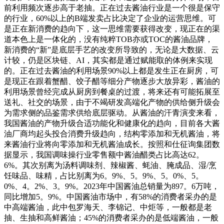
前利用频次逐步高于老抽。正在过去酱油行业是一个很是保守
的行业，60%以上的B端发卖占比决定了企业的运营思维。可
是正在新消费的趋向下，这一思维需要获得改变，现正在的渠
道本色上是一体化的，没有纯粹TOB亦或TOC的酱油品牌，
新消费的“新”是底层手艺的改变所导致的，无论是大数据、云
计较，仍是区块链、AI，其实都是通过赋能取的体例来实现
的。正在过去酱油的利用场景90%以上都是发生正在厨房，可
是现正在跟着蟹醋、饺子醋等细分产物逐步大放异彩，酱油的
利用场景曾经完成从厨房到餐桌的过渡，将来还有可能拓展至
送礼、社交的场景，由于不竭研发高端化产物的供给侧升级会
为需求侧的品鉴需求供给底层驱动。从酱油的汗青演变来看，
我国酱油的产物升级合适功能化和健康化的趋向，目前各大酱
油厂商均起头投合消费升级趋向，结构零添加和无机酱油，将
来酱油行业将向零添加和无机酱油成长。按照和仕征询集团数
据显示，我国调味操行业零售额中酱油醋类占比高达62。
6%。其次别离为汤料调味剂、辣椒酱、蚝油、腌成品、湿/烹
饪味品、味精，占比别离为6。9%、5。9%、5。0%、5。
0%、4。2%、3。9%。2023年中国酱油总销量为897。6万吨，
同比增加5。9%。中国酱油市场中，有58%的消费者采办的是
中高端酱油，此中包罗海天、李锦记、中炬等，一般都是老
抽、生抽和高鲜酱油；45%的消费者采办的是低端酱油，一般