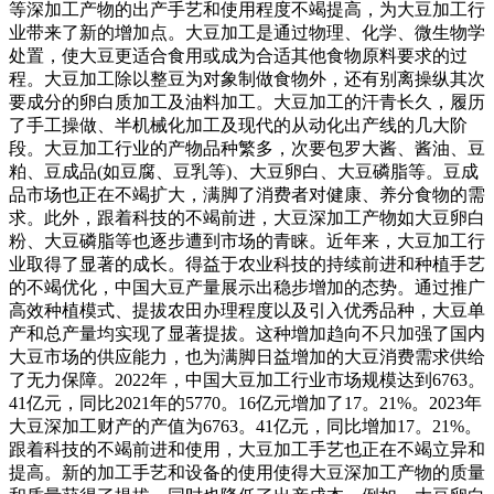
等深加工产物的出产手艺和使用程度不竭提高，为大豆加工行
业带来了新的增加点。大豆加工是通过物理、化学、微生物学
处置，使大豆更适合食用或成为合适其他食物原料要求的过
程。大豆加工除以整豆为对象制做食物外，还有别离操纵其次
要成分的卵白质加工及油料加工。大豆加工的汗青长久，履历
了手工操做、半机械化加工及现代的从动化出产线的几大阶
段。大豆加工行业的产物品种繁多，次要包罗大酱、酱油、豆
粕、豆成品(如豆腐、豆乳等)、大豆卵白、大豆磷脂等。豆成
品市场也正在不竭扩大，满脚了消费者对健康、养分食物的需
求。此外，跟着科技的不竭前进，大豆深加工产物如大豆卵白
粉、大豆磷脂等也逐步遭到市场的青睐。近年来，大豆加工行
业取得了显著的成长。得益于农业科技的持续前进和种植手艺
的不竭优化，中国大豆产量展示出稳步增加的态势。通过推广
高效种植模式、提拔农田办理程度以及引入优秀品种，大豆单
产和总产量均实现了显著提拔。这种增加趋向不只加强了国内
大豆市场的供应能力，也为满脚日益增加的大豆消费需求供给
了无力保障。2022年，中国大豆加工行业市场规模达到6763。
41亿元，同比2021年的5770。16亿元增加了17。21%。2023年
大豆深加工财产的产值为6763。41亿元，同比增加17。21%。
跟着科技的不竭前进和使用，大豆加工手艺也正在不竭立异和
提高。新的加工手艺和设备的使用使得大豆深加工产物的质量