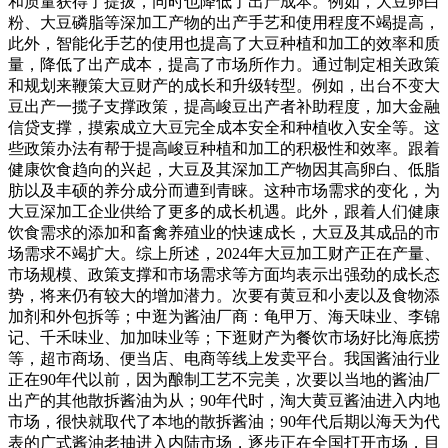
和质量获得了提拔，同时也降低了出产成本。例如，大豆卵白
粉、大豆磷脂等深加工产物的出产手艺和使用程度不竭提高，
此外，智能化手艺的使用也提高了大豆种植和加工的效率和质
量，降低了出产成本，提高了市场所作力。通过制定相关政策
和规划来鞭策大豆财产的成长和升级转型。例如，出台不变大
豆出产一揽子支撑政策，提高峻豆出产者补助程度，加大金融
信贷支撑，摸索成立大豆完全成本安全和种植收入安全等。这
些政策办法有帮于提高峻豆种植和加工的积极性和效率。跟着
健康饮食趋向的兴起，大豆及其深加工产物因其高卵白、低脂
肪以及丰硕的养分成分而遭到青睐。这种市场需求的变化，为
大豆深加工企业供给了更多的成长机遇。此外，跟着人们健康
饮食需求的添加和畜禽养殖业的快速成长，大豆及其成品的市
场需求不竭扩大。综上所述，2024年大豆加工财产正在产量、
市场规模、政策支撑和市场需求等方面均表示出强劲的成长态
势，将来仍有较大的增加潜力。次要有黄豆和小麦以及食物添
加剂和外包拆等；中逛为酱油厂商：龟甲万、海天味业、李锦
记、千禾味业、加加味业等；下逛财产为餐饮市场好比海底捞
等，超市商场、便当店、电商等线上发卖平台。我国酱油行业
正在90年代以前，因为酿制工艺不完美，次要以当地的酱油厂
出产的其他散拆酱油为从；90年代时，淘大黄豆酱油进入内地
市场，很快就取代了本地的散拆酱油；90年代后期以海天为代
表的广式酱油老抽进入内陆市场，逐步正在全国打开市场，目