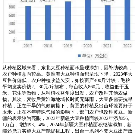
从种植区域来看，东北大豆种植面积呈现添加，因补助较高，
农户种植意向较高。黄淮海大豆种植面积呈现下降，2023年大
豆售价偏低，农户种植收益欠安，如按亩产400斤计较，毛粮
平均发卖价钱2。30元/斤摆布，每亩收入860元，收益低于玉
米、花生等做物，从种植收益角度出发，农户改种其他农做
物。其次，麦收后黄淮海地域长时间无降雨，大豆多需要抗旱
种植，正在干旱的气候前提下，黄豆的种植及出苗环境要好于
玉米，正在本年特殊气候的影响下，部门农户也改种黄豆。新
疆的表示较为亮眼，2023年新疆大豆种植面较2022年添加56。
1万亩，增加93。4%，2024年新疆大豆种植面积继续添加，新
疆还鼎力实施大豆产能提拔工程，出台一系列不变大豆出产政