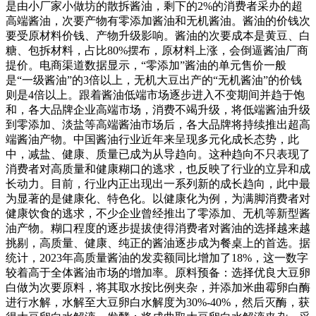
是由小厂家小做坊的散拆酱油，剩下的2%的消费者采办的超
高端酱油，次要产物有零添加酱油和无机酱油。酱油的价钱次
要受原材料价钱、产物升级影响。酱油的次要成本是黄豆、白
糖、包拆材料，占比80%摆布，原材料上涨，会倒逼酱油厂商
提价。电商渠道数据显示，“零添加”酱油的单元售价一般
是“一级酱油”的3倍以上，无机大豆出产的“无机酱油”的价钱
则是4倍以上。跟着酱油低端市场逐步进入不变期间并趋于饱
和，各大品牌企业高端市场，消费不竭升级，将低端酱油升级
到零添加、淡盐等高端酱油市场后，各大品牌将持续推出超高
端酱油产物。中国酱油行业近年来呈现多元化成长态势，此
中，减盐、健康、质量已成为从导趋向。这种趋向不只表现了
消费者对高质量和健康糊口的逃求，也反映了行业的立异和成
长动力。目前，行业内正出现出一系列新的成长趋向，此中最
为显著的是健康化、特色化。以健康化为例，为满脚消费者对
健康饮食的逃求，不少企业曾经推出了零添加、无机等新型酱
油产物。糊口程度的逐步提拔使得消费者对酱油的选择越来越
挑剔，高质量、健康、纯正的酱油逐步成为餐桌上的首选。据
统计，2023年高质量酱油的发卖额同比增加了18%，这一数字
较着高于全体酱油市场的增加率。原料预备：选择优良大豆卵
白做为次要原料，将其取水按比例夹杂，并添加米曲霉卵白酶
进行水解，水解至大豆卵白水解度为30%-40%，然后灭酶，获