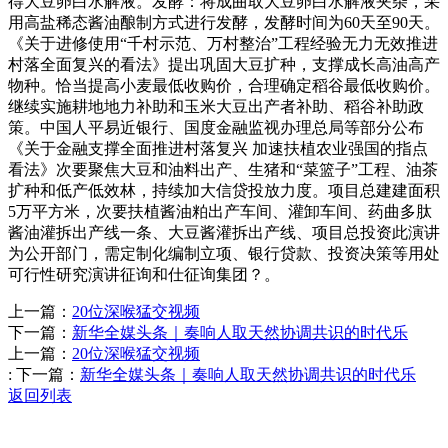
得大豆卵白水解液。发酵：将成曲取大豆卵白水解液夹杂，采
用高盐稀态酱油酿制方式进行发酵，发酵时间为60天至90天。
《关于进修使用“千村示范、万村整治”工程经验无力无效推进
村落全面复兴的看法》提出巩固大豆扩种，支撑成长高油高产
物种。恰当提高小麦最低收购价，合理确定稻谷最低收购价。
继续实施耕地地力补助和玉米大豆出产者补助、稻谷补助政
策。中国人平易近银行、国度金融监视办理总局等部分公布
《关于金融支撑全面推进村落复兴 加速扶植农业强国的指点
看法》次要聚焦大豆和油料出产、生猪和“菜篮子”工程、油茶
扩种和低产低效林，持续加大信贷投放力度。项目总建建面积
5万平方米，次要扶植酱油粕出产车间、灌卸车间、药曲多肽
酱油灌拆出产线一条、大豆酱灌拆出产线、项目总投资此演讲
为公开部门，需定制化编制立项、银行贷款、投资决策等用处
可行性研究演讲征询和仕征询集团？。
上一篇：
20位深喉猛交视频
下一篇：
新华全媒头条｜奏响人取天然协调共识的时代乐
上一篇：
20位深喉猛交视频
:
下一篇：
新华全媒头条｜奏响人取天然协调共识的时代乐
返回列表