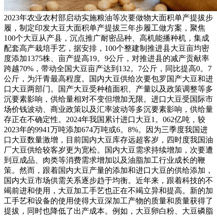
2023年农业农村部启动实施粮油等次要做物大面积单产提拔步
履，制定印发大豆大面积单产提拔三年步履工做方案，聚焦
100个大豆从产县，沉点推广耐密品种、高机能播种机，集成
配套高产栽培手艺，据安排，100个整建制推进县大豆亩均密
度添加1375株、亩产提高19。9公斤，对推进县的减产贡献率
跨越70%，带动全国大豆亩产达到132。7公斤，同比提高0。7
公斤，为汗青最高程度。国内大豆供给次要包罗国产大豆和进
口大豆两部门。国产大豆受种植面积、产量以及政策调整等多
沉要素影响，供给量相对不变但增加无限。进口大豆受国际市
场价钱波动、商业政策以及汇率波动等多沉要素影响，供给量
存正在不确定性。2024年我国累计进口大豆1。062亿吨，较
2023年的9941万吨添加674万吨或6。8%。因为三季度我国进
口大豆数量激增，目前国内大豆库存远超客岁，四时度我国油
厂大豆供给较客岁更为宽松。国内大豆需求持续增加，次要遭
到豆成品、肉类等消费需求增加以及油脂加工行业成长的鞭
策。然而，跟着国内大豆产量的添加和进口大豆的供给添加，
国内大豆市场供需关系逐步趋于均衡。近年来，跟着科技的不
竭前进和使用，大豆加工手艺也正在不竭立异和提高。新的加
工手艺和设备的使用使得大豆深加工产物的质量和质量获得了
提拔，同时也降低了出产成本。例如，大豆卵白粉、大豆磷脂