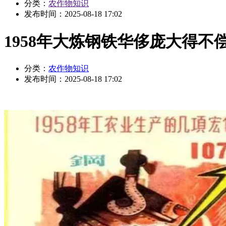
分类：
农作物知识
发布时间：
2025-08-18 17:02
1958年大炼钢铁华侈庞大得不
分类：
农作物知识
发布时间：
2025-08-18 17:02