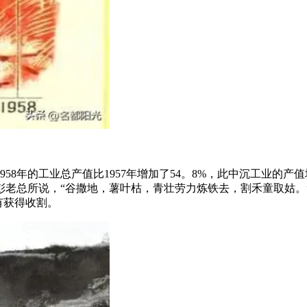
年的工业总产值比1957年增加了54。8%，此中沉工业的产值
彭老总所说，“谷撒地，薯叶枯，青壮劳力炼铁去，割禾童取姑。
有获得收割。