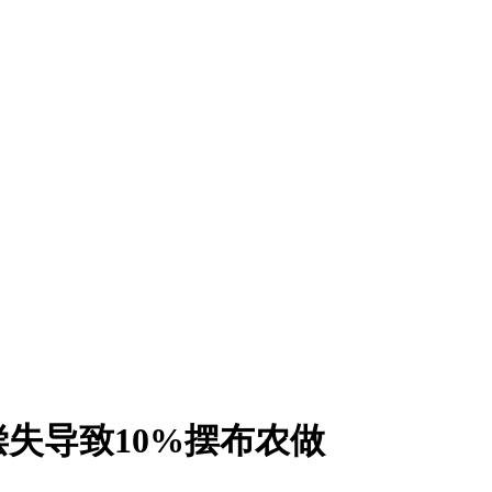
偿失导致10%摆布农做