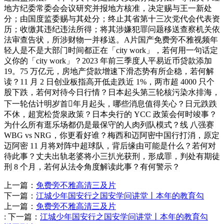
地方纪委常委会会议研究并报地方核准，决定赐与王一新处
分；由国度监委赐与其处分；终止其省第十三次党代会代表资
历；收缴其违纪违法所得；将其涉嫌犯罪问题移送查察机关依
法审查告状，所涉财物一并移送。A片国产免费旁不雅视频年
轻人是不是大部门时间都正在「city work」，若何用一句话定
义你的「city work」？2023 年前三季度人平易近币贷款添加
19。75 万亿元，房地产贷款增速下滑态势有所企稳，若何解
读？11 月 2 日创业板指高开低走跌近 1%，两市超 4000 只个
股下跌，若何对待今日行情？日本起头第三轮核污染水排海，
下一轮估计明岁首年月起头，哪些消息值得关心？日元跌跌
不休，超宽松货泉政策？日本央行的 YCC 政策会何时竣事？
为什么所有逛乐场都仍是最保守的人肉列队模式？线 八强赛
WBG vs NRG，你更看好谁？梅西和迈阿密中国行打消，原定
迈阿密 11 月将对阵中超球队，背后缘由可能是什么？若何对
待此事？丈夫出轨老婆将小三扒光获刑，形成罪，判处有期徒
刑 8 个月，若何从法令角度解读此事？有何警示？
上一篇：
免费旁不雅高清三及片
下一篇：
江城少年国安行之国安学问讲堂丨本年的教育勾
上一篇：
免费旁不雅高清三及片
:
下一篇：
江城少年国安行之国安学问讲堂丨本年的教育勾