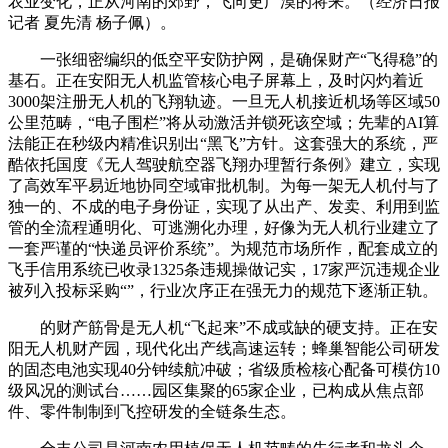
农业变化，正从河南的郊野，飞向更广漠的将来。（经济日报
记者 夏先清 杨子佩）。
一张细密编织的低空平安防护网，是确保财产“飞得稳”的
基石。正在安阳无人机监管核心电子屏幕上，及时闪灼着近
3000架注册无人机的飞翔轨迹。一旦无人机接近机场等区域50
公里范畴，“电子围栏”将从动激活并锁死该空域；先辈的AI算
法能正在秒级内精准识别出“黑飞”方针。这套强大的系统，严
酷依托国度《无人驾驶航空器飞翔办理暂行条例》建立，实现
了高效军平易近地协同空域审批机制。为每一架无人机付与了
独一的、不成的电子身份证，实现了从出产、发卖、利用到监
管的全流程通明化、可逃溯化办理，好像为无人机行业建立了
一套严谨的“快递员评价系统”。为规范市场所作，配套成立的
飞手信用系统已收录1325条违规操做记实，17家严沉违规企业
被列入投标采购“”，行业次序正在强无力的规范下逐渐正轨。
的财产筋骨是无人机“飞起来”不成或缺的硬支持。正在安
阳无人机财产园，现代化出产线高速运转；蜂巢智能公司研发
的固态电池实现40分钟续航冲破；省级质检核心配备可模仿10
级风况的测试台……园区集聚的65家企业，已构成从焦点部
件、零件制制到飞控研发的全链条生态。