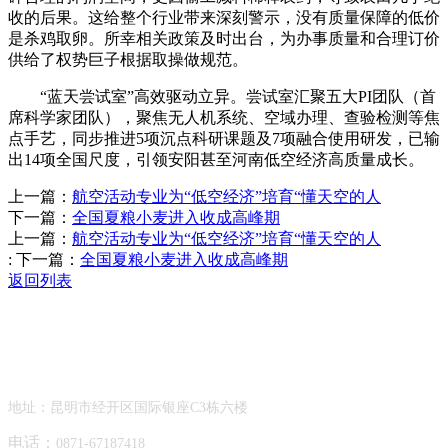
收的后果。这给整个行业带来深刻警示，没有质量保障的低价
是杀鸡取卵。所幸相关政策及时出台，为办事质量和合理订价
供给了权势巨子根据取操做规范。
“蓝天尝试室”高效驱动立异。尝试室汇聚五大PI团队（首
席科学家团队），聚焦无人机系统、空域办理、查验检测等焦
点手艺，同步推进5项沉点科研课题及7项融合使用研发，已输
出14项全国尺度，引领安阳甚至河南低空经济高质量成长。
上一篇：
航空活动专业为“低空经济”培育“懂天空的人
下一篇：
全国夏粮小麦进入收成高峰期
上一篇：
航空活动专业为“低空经济”培育“懂天空的人
:
下一篇：
全国夏粮小麦进入收成高峰期
返回列表
Contact Information
联系方式
地址：昆明市经开区国际银座C3栋六楼
电话：
0871-67187418