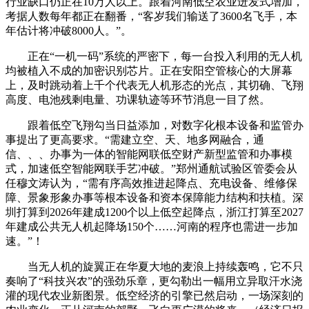
行业缺口仍正在10万人以上。跟着河南低空农业迸发式增加，
考据人数每年都正在翻番，“客岁我们输送了3600名飞手，本
年估计将冲破8000人。”。
正在“一机一码”系统的严密下，每一台投入利用的无人机
均被植入不成的加密识别芯片。正在安阳空管核心的大屏幕
上，及时跳动着上千个代表无人机形态的光点，其切确、飞翔
高度、电池残剩电量、功课轨迹等环节消息一目了然。
跟着低空飞翔勾当日益添加，对数字化根本设备和监管办
事提出了更高要求。“需建立空、天、地多网融合，通
信、、、办事为一体的智能网联低空财产新型监管和办事模
式，加速低空智能网联手艺冲破。”郑州通航试验区管委会从
任穆文涛认为，“需有序高效推进起降点、充电设备、维修保
障、景象形象办事等根本设备和资本保障能力结构和扶植。深
圳打算到2026年建成1200个以上低空起降点，浙江打算至2027
年建成公共无人机起降场150个……河南的程序也需进一步加
速。”！
当无人机的旋翼正在华夏大地的麦浪上持续轰鸣，它不只
奏响了“科技兴农”的强劲乐章，更勾勒出一幅用立异取汗水浇
灌的现代农业新图景。低空经济的引擎已然启动，一场深刻的