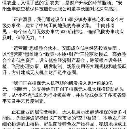
懂农业，又懂手艺的‘新农夫’，是财产升级的环节瓶颈。”安
阳全丰航空植保科技股份无限公司董事长国对此深有感到。
“正在滑县，我们通过设立15家乡镇办事核心和80余个村
级办事坐，建立了中转田间地头的办事收集。”申向伟引
见，“每个坐点可无效办事约5000亩耕地，确保飞防办事响应
及时、保障无力。”！
“运营商”思维整合伙本。安阳成立低空经济投资集团，
以“运营商”思维建立“政策+本钱+财产”三轮驱动模式，高效整
合全市低空资产，设立低空经济财产基金，鞭策根本设备扶
植、飞翔办理办事、研发制制、场景使用等实现规模和能级跃
升，方针建成无人机全财产链生态圈。
“我们正在植保无人机范畴的研发投入累计跨越3亿
元。”国暗示，这支持他们开创了植保无人机大规模统防的先
河，从“小不点”成长为行业领军者，并从导或参取了多项省级
平安及手艺尺度制定。
正在豫西的层峦叠嶂间，无人机展示出超越植保的更多可
能性，为毗连偏僻梯田取广漠市场的“空中桥梁”。本地农户将
细心挑选的山核桃、野生菌等特色农产物样品，稳稳地挂载正