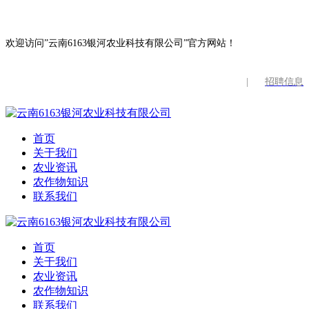
欢迎访问”云南6163银河农业科技有限公司”官方网站！
|
招聘信息
首页
关于我们
农业资讯
农作物知识
联系我们
首页
关于我们
农业资讯
农作物知识
联系我们