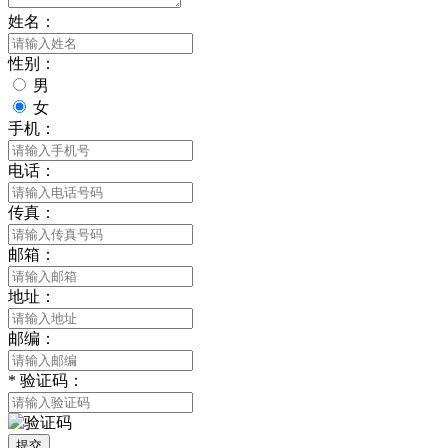
姓名：
性别：
男
女
手机：
电话：
传真：
邮箱：
地址：
邮编：
*
验证码：
提交