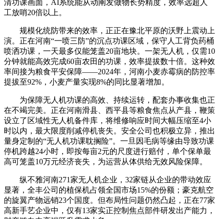
清功课画面，AI系统能从动阐发做物长势精度，效率远超人
工放哨20倍以上。
规模化统防带来的效率，正正在豫北平原的沃野上震动上
演。正在河南“一喷三防”的沉点功课区域，保守人工背负药桶
喷洒功课，一天最多仅能笼盖20亩地块。一架无人机，仅需10
分钟就能高效完成60亩农田的功课，效率提拔数十倍。这种效
率间接为粮食平安保障——2024年，河南小麦赤霉病的防控率
提拔至92%，小麦产量实现8%的同比显著增加。
为保障无人机功课的高效、持续运转，配套办事收集也正
在不竭完美。正在河南滑县、西平县等粮食焦点从产县，鞭策
设立了区域性无人机备件库，将维修响应时间大幅压缩至4小
时以内，最大限度削减停机丧失。安全公司也积极立异，推出
量身定制的“无人机功课耽搁险”。一旦因毛病等缘由导致功课
停机跨越24小时，即按每亩2元的尺度进行赔付，单个保单最
高可笼盖10万元经济丧失，为运营从体供给无效风险保障。
纵不雅河南271家无人机企业，32家链从企业的带动效应
显著，全丰公司的植保机占领全国市场15%的份额；豪克航空
的旋翼产物远销23个国度。但布局性问题仍然凸起，正在77家
高新手艺企业中，仅有13家实正控制焦点部件研发出产能力，