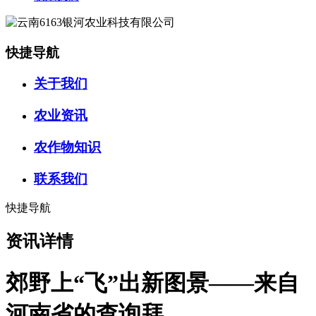
快捷导航
关于我们
农业资讯
农作物知识
联系我们
快捷导航
资讯详情
郊野上“飞”出新图景——来自
河南省的查询拜