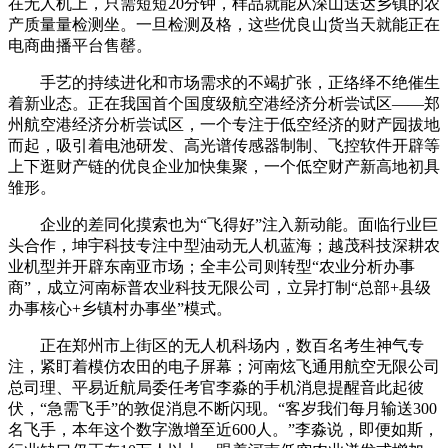
在无人机上，只需短短20分钟，样品就能从深山送达乡镇的农
产质量量检测坐。一旦检测及格，这些优良山货当天就能正在
电商曲播平台售罄。
手艺的持续进化和市场需求的不竭扩张，正络绎不绝催生
着新业态。正在我国首个国度级航空港经济分析尝试区——郑
州航空港经济分析尝试区，一个专注于低空经济的财产园拔地
而起，吸引着电池研发、高光谱传感器制制、飞控软件开辟等
上下逛财产链的优良企业加快集聚，一个低空财产新高地初具
雏形。
企业的差同化摸索也为“飞得好”注入新动能。面临行业巨
头合作，坤宇科技专注中型油动无人机蓝海；越茂科技深耕农
业机型并开辟东南亚市场；全丰公司则转型“农业分析办事
商”，成立河南标普农业科技无限公司，立异打制“总部+县级
办事核心+乡镇村办事坐”模式。
正在郑州市上街区的无人机科场内，数百名考生神气专
注，紧盯着模仿农田的电子屏幕；河南炫飞通用航空无限公司
总司理、平易近航局委任考官李淼的手机消息提醒音此起彼
伏，“急需飞手”的敦促消息不断闪现。“客岁我们每月输送300
名飞手，本年这个数字激增至近600人。”李淼说，即便如斯，