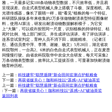
雅，一天最多记实100条动物表型数据，不只效率低，并且易
呈现误差。自走式表型机械人身上搭载了斗极、深度相机、高
光谱传感器，像长了眼睛一样，能“看见”植株的每一个特征。
科研团队操纵多年来收集的2万多张做物耐渍表型特征图像材
料，使用AI算法，研发出耐渍动物数据解析模子，为它安
上“大脑”，可以或许按照同一尺度，识别植株的持绿特征、枯
死叶比例、地上部门鲜沉、并生成评估演讲。有了评估演讲，
连系尝试室判定，育种人员不消下田，就能精准、（记者汪
彤、通信员查中萍、李博、谢娅、杨文）5月28日，湖北省农
科院鄂州，一台高2。6米的白色自走式表型机械人，正在麦垄
间慢慢行驶。由省农科院取华中农业大合研发，每天可采集2
万条动物表型数据，效率比人工提拔百倍，可显著加快耐渍做
物育种历程。
上一篇：
科技建牢“聪慧盾牌”新会田间监测点护航粮食
下一篇：
再获省媒关心！珈和科技以“遥感+AI”破油茶监
上一篇：
科技建牢“聪慧盾牌”新会田间监测点护航粮食
:
下一篇：
再获省媒关心！珈和科技以“遥感+AI”破油茶监
返回列表
Contact Information