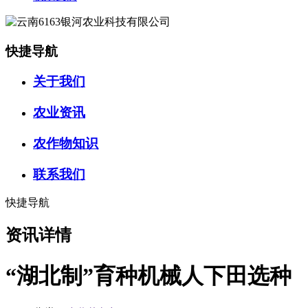
快捷导航
关于我们
农业资讯
农作物知识
联系我们
快捷导航
资讯详情
“湖北制”育种机械人下田选种