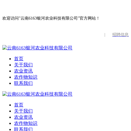
欢迎访问”云南6163银河农业科技有限公司”官方网站！
|
招聘信息
首页
关于我们
农业资讯
农作物知识
联系我们
首页
关于我们
农业资讯
农作物知识
联系我们