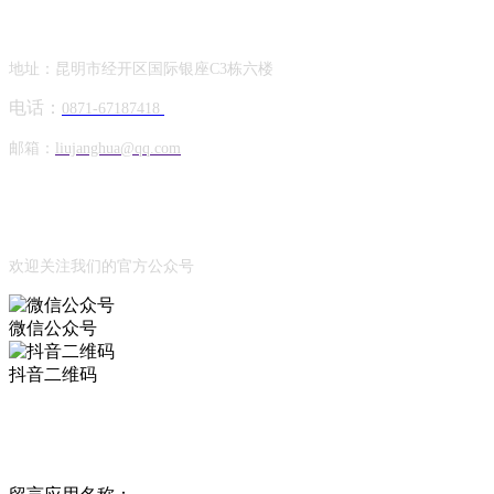
联系方式
地址：昆明市经开区国际银座C3栋六楼
电话：
0871-67187418
邮箱：
liujanghua@qq.com
Official Account
公众号
欢迎关注我们的官方公众号
微信公众号
抖音二维码
Online Message
在线留言