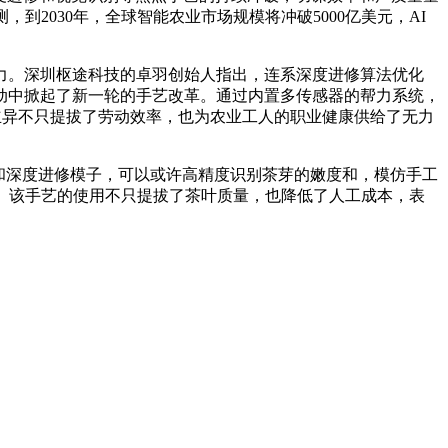
2030年，全球智能农业市场规模将冲破5000亿美元，AI
。深圳枢途科技的卓羽创始人指出，连系深度进修算法优化
动中掀起了新一轮的手艺改革。通过内置多传感器的帮力系统，
一立异不只提拔了劳动效率，也为农业工人的职业健康供给了无力
和深度进修模子，可以或许高精度识别茶芽的嫩度和，模仿手工
。该手艺的使用不只提拔了茶叶质量，也降低了人工成本，表