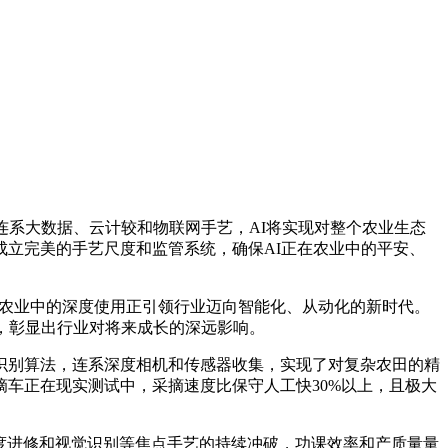
系大数据、云计较和物联网手艺，AI将实现对整个农业生态
立完美的手艺尺度和监管系统，确保AI正在农业中的平安、
）正在农业中的深度使用正引领行业迈向智能化、从动化的新时代。
，彰显出行业对将来成长的深远影响。
别算法，连系深度相机和传感器收集，实现了对复杂农田的精
车正在现实测试中，采摘速度比保守人工快30%以上，且极大
深度进修和视觉识别等焦点手艺的持续冲破，功课效率和产质量量