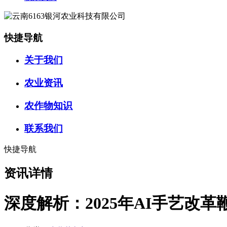
快捷导航
关于我们
农业资讯
农作物知识
联系我们
快捷导航
资讯详情
深度解析：2025年AI手艺改革