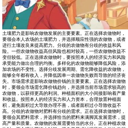
土壤肥力是影响农做物发展的主要要素。正在选择农做物时，
要领会本人农场的土壤肥力，并选择顺应性强的农做物，或者
进行土壤改良来提高肥力。分歧的农做物有分歧的收益和风
险。一些农做物收益高但风险也相对较高，一些农做物收益不
变但较低。正在选择农做物时，要按照本人的经济实力和风险
承受能力做出合理的均衡。多样化的农做物能够降低风险，添
加农场的不变性。选择分歧发展周期、需乞降收益的农做物，
能够全年都有收入，并降低因单一农做物失败而导致的经济丧
失。市场需求是影响农做物价钱的主要要素。正在选择农做物
时，要领会市场需乞降价钱趋向，并选择当前市场需求较高的
农做物，以获得更高的利润。种植面积的大小间接影响着产量
和收益。按照本人的经济实力和人力资本，合理放置种植面
积，避免面积过大导致办理不善，或者面积过小导致收益不
高。分歧的农做物对肥料有分歧的需求。正在选择农做物时，
要领会其肥料需求，并选择恰当的肥料来满脚其发展需求，提
高产量和质量。农做物的发展需要恰当的水分。正在种植农做