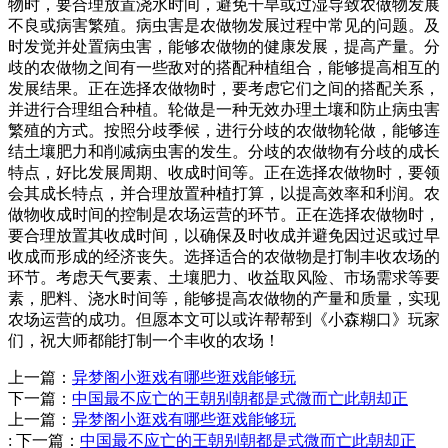
物时，要合理放置浇水时间，避免干旱或过湿导致农做物发展
不良或病害繁殖。病虫害是农做物发展过程中常见的问题。及
时发觉并处置病虫害，能够农做物的健康发展，提高产量。分
歧的农做物之间有一些敌对的搭配种植组合，能够提高相互的
发展结果。正在选择农做物时，要考虑它们之间的搭配关系，
并进行合理组合种植。轮做是一种无效办理土壤和防止病虫害
繁殖的方式。按照分歧季候，进行分歧的农做物轮做，能够连
结土壤肥力和削减病虫害的发生。分歧的农做物有分歧的成长
特点，好比发展周期、收成时间等。正在选择农做物时，要领
会其成长特点，并合理放置种植打算，以提高效率和利润。农
做物收成时间的控制是农场运营的环节。正在选择农做物时，
要合理放置其收成时间，以确保及时收成并避免因过迟或过早
收成而形成的经济丧失。选择适合的农做物是打制丰收农场的
环节。考虑天气要素、土壤肥力、收益取风险、市场需求等要
素，肥料、浇水时间等，能够提高农做物的产量和质量，实现
农场运营的成功。但愿本文可以或许帮帮到《小森糊口》玩家
们，祝大师都能打制一个丰收的农场！
上一篇：
异梦阁小逛戏有哪些逛戏能够玩
下一篇：
中国最不应亡的王朝别朝都是式微而亡此朝却正
上一篇：
异梦阁小逛戏有哪些逛戏能够玩
:
下一篇：
中国最不应亡的王朝别朝都是式微而亡此朝却正