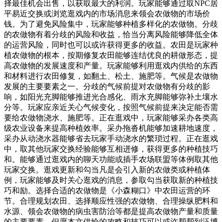
择最佳机会出售，以获取最大的利润。玩家能够通过取NPC居
平易近交换或浏览逛戏内的市场消息来领会农做物的市场价
钱。为了避免风险集中，玩家能够种植多样化的农做物。分歧
的农做物有着分歧的风险和收益，恰当分离风险能够降低全体
的运营风险，同时也可以或许获得更多的收益。农田是玩家种
植农做物的根本，按期修复农田能够连结优良的耕做形态，提
高农做物的发展速度和产量。玩家能够利用逛戏内供给的东西
和材料进行农田修复，如翻土、松土、施肥等。气候是农做物
发展的主要要素之一。分歧的气候前提对农做物有分歧的影
响，如阳光充脚能够推进光合感化、雨水充脚能够弥补土壤水
分等。玩家应亲近关心气候变化，按照气候前提来决定能否需
要给农做物浇水、施肥等。正在逛戏中，玩家能够采办各类高
级农业设备来提高种植效率。采办拖沓机能够加速耕地速度，
采办从动浇水器能够省去玩家手动浇水的繁琐过程。正在逛戏
中，取其他玩家交换经验能够互相进修，获得更多的种植技巧
和。能够通过逛戏内的聊天功能或插手农场联盟等体例取其他
玩家交换。逛戏更新和勾当凡是会引入新的农做类或种植体
例，玩家能够及时关心逛戏的消息，参取勾当获取新的种植技
巧和励。选择合适的农做物是《小森糊口》中农田运营的环
节。合理规划农田、选择顺应性强的农做物、合理操纵肥料和
水源、领会农做物的病虫害防治等都是提高农做物产量和质量
的主要要素。但愿本文供给的攻略和技巧可以或许帮帮到泛博