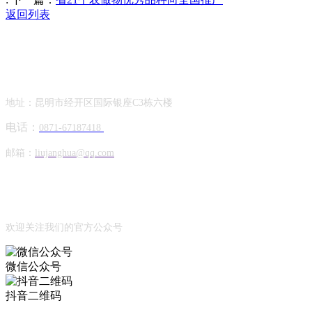
返回列表
Contact Information
联系方式
地址：昆明市经开区国际银座C3栋六楼
电话：
0871-67187418
邮箱：
liujanghua@qq.com
Official Account
公众号
欢迎关注我们的官方公众号
微信公众号
抖音二维码