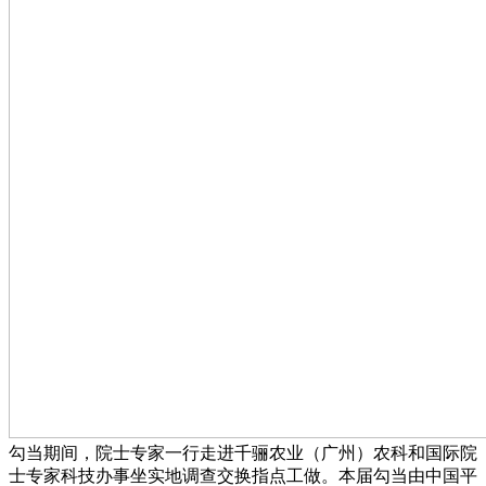
勾当期间，院士专家一行走进千骊农业（广州）农科和国际院
士专家科技办事坐实地调查交换指点工做。本届勾当由中国平