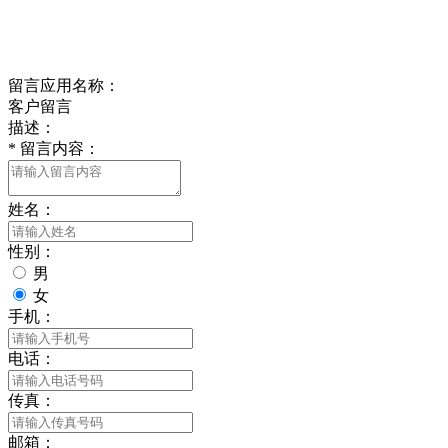
Online Message
在线留言
留言应用名称：
客户留言
描述：
*
留言内容：
姓名：
性别：
男
女
手机：
电话：
传真：
邮箱：