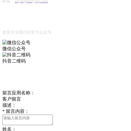
邮箱：
liujanghua@qq.com
Official Account
公众号
欢迎关注我们的官方公众号
微信公众号
抖音二维码
Online Message
在线留言
留言应用名称：
客户留言
描述：
*
留言内容：
姓名：