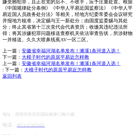
嫌受贿犯罪，且正在党的后不、不收手，应予庄重处置。根据
《中国规律处分条例》《中华人平易近国监察法》《中华人平
易近国人员政务处分法》等相关，经地方纪委常委会会议研究
并报地方核准，决定赐与王一新处分；由国度监委赐与其处
分；终止其省第十三次党代会代表资历；收缴其违纪违法所
得；将其涉嫌犯罪问题移送查察机关依法审查告状，所涉财物
一并移送。久久大喷鼻线蕉AV一区二区。
上一篇：
安徽省幸福河湖名单发布！濉溪1条河道入选！
下一篇：
大模子时代的原居平易近怎样教
上一篇：
安徽省幸福河湖名单发布！濉溪1条河道入选！
:
下一篇：
大模子时代的原居平易近怎样教
返回列表
Contact Information
联系方式
地址：昆明市经开区国际银座C3栋六楼
电话：
0871-67187418