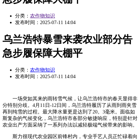
分类：
农作物知识
发布时间：
2025-07-11 14:04
乌兰浩特暴雪来袭农业部分告
急步履保障大棚平
分类：
农作物知识
发布时间：
2025-07-11 14:04
一场突如其来的雨转雪气候，让乌兰浩特市的春天显得非
分特别分歧。4月11日-12日间，乌兰浩特履历了从雨到雨夹雪
再到纯雪的过程。最大降水量更是达到了20。3毫米。面临如
斯复杂的气候变化，乌兰浩特市各部分敏捷响应，特别是针对
农业出产方面采纳了一系列办法以减轻极端气候带来的影响。
斯力很现代农业园区前锋村内，专业手艺人员正忙碌着向