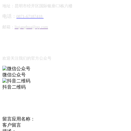
地址：昆明市经开区国际银座C3栋六楼
电话：
0871-67187418
邮箱：
liujanghua@qq.com
Official Account
公众号
欢迎关注我们的官方公众号
微信公众号
抖音二维码
Online Message
在线留言
留言应用名称：
客户留言