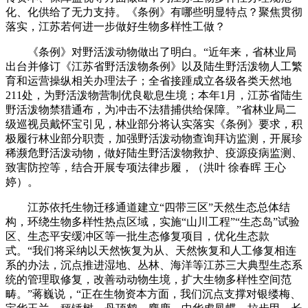
化、化供给了无力支持。《条例》有哪些明显特点？聚焦贯彻
落实，江苏若何进一步做好生物多样性工做？
《条例》对野活泼动物做出了明白。“近年来，省林业局
出台并修订《江苏省野活泼物条例》以及陆生野活泼物人工繁
育和运营操纵相关办理法子；全省接踵成立各级各类天然地
211处，为野活泼物营制优良歇息生境；本年1月，江苏省陆生
野活泼物禁猎通布，为冲击不法猎捕供给保障。”省林业局二
级巡视员戴怀宝引见，林业部分将认实落实《条例》要求，积
极履行林业部分职责，加强野活泼动物查询拜访监测，开展珍
稀濒危野活泼动物，做好陆生野活泼物救护、疫源疫病监测、
致害防控等，结合开展专项法律步履，（洪叶 徐春晖 王心
婷）。
江苏依托生物迁移通道建立“四带三区”天然生态总体结
构，环绕生物多样性热点区域，实施“山川工程”“生态岛”试验
区、生态平安缓冲区等一批生态修复项目，优化生态款
式。“我们将采纳以天然恢复为从、天然恢复和人工修复相连
系的办法，沉点推进湿地、丛林、海洋等江苏三大典型生态系
统的管理取修复，改善动动物生境，扩大生物多样性空间范
畴。”蒋巍说，“正在生物资本方面，我们沉点支撑对银缕梅、