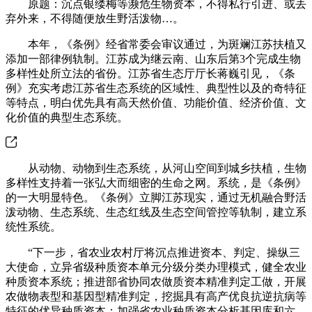
原题：沉点银缕梅等濒危生物资本，不得私行引进、或丢
弃外来，不得随便放生野活泼物…。
本年，《条例》经省常委会审议通过，为斑斓江苏扶植又
添加一部律例轨制。江苏成为继云南、山东后第3个完成生物
多样性处所立法的省份。江苏省生态厅厅长蒋巍引见，《条
例》充实考虑江苏省生态系统的区域性、典型性以及的奇特征
等特点，明白优先具有高天然价值、功能价值、经济价值、文
化价值的典型生态系统。
从动物、动物到生态系统，从河山空间到城乡扶植，生物
多样性支持着一张弘大而细密的生命之网。系统，是《条例》
的一大明显特色。《条例》立脚江苏现实，通过无机融合野活
泼动物、生态系统、生态红线及生态空间管控等轨制，建立系
统性系统。
“下一步，省农业农村厅将沉点推进资本、判定、操纵三
大使命，立异省级种质资本单元分级分类办理模式，健全农业
种质资本系统；推进部省协同农做质资本精准判定工做，开展
农做物表型和基因型精准判定，挖掘具有高产优良抗逆抗病等
特征的优异种质资本；加强省农业种质资本分析基因库和六