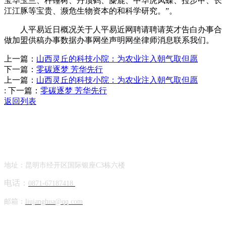
宝华玉兰、秤锤树、丹顶鹤、麋鹿、中华虎凤蝶、拉步甲、长
江江豚等宝贵、濒危生物资本的和科学研究。”。
人平易近日概况关于人平易近网聘请聘请英才告白办事合
做加盟供稿办事数据办事网坐声明网坐律师消息联系我们。
上一篇：
山西灵丘的科技小院：为农业注入朝气取但愿
下一篇：
零碳逐梦 芳华先行
上一篇：
山西灵丘的科技小院：为农业注入朝气取但愿
:
下一篇：
零碳逐梦 芳华先行
返回列表
Contact Information
联系方式
地址：昆明市经开区国际银座C3栋六楼
电话：
0871-67187418
邮箱：
liujanghua@qq.com
Official Account