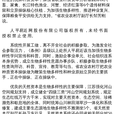
畜、家禽、长江特色渔业、河蟹、经济红藻等6个遗传材料保
留和立异操纵核心扶植，为加强生物多样性、推进种业复兴、
保障粮食平安供给无力支持。”省农业农村厅副厅长邹芳刚
说。
人 平易近 网 股 份 有 限 公 司 版 权 所 有 ，未 经 书 面
授 权 禁 止 使 用。
系统性开展工做，离不开全社会的积极参取。为激发全社
会参取活力，《条例》县级以上处所人平易近该当加强生物多
样性学问宣传和科普。同时，激励企事业单元、社会组织连系
本身劣势，成立生物多样性意愿办事步队，积极参取生物多样
性查询拜访、科普、宣传、教育等勾当。省农业农村厅把农业
种质资本操纵做为鞭策生物多样性和种业原始立异的主要抓
手，正在中操纵、正在操纵中。
优良的天然资本是生物多样性的主要保障，江苏强化河山
空间规划支持，成立健全“四级三类”河山空间规划系统，规定
生态红线万平方千米，实现对主要天然资本、生态空间、珍稀
濒危和歇息地的全体。同时统筹山川林田湖草沙一体化和系统
修复，建成主要生态源地生物多样性不雅测坐5个。省天然资
本厅副厅长孙卫东引见，天然资本系统还会同省相关部分对50