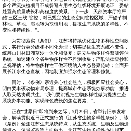
多个严沉扶植项目不成躲避占用生态红线环境开展论证，妥帖
处置高质量成长和高程度的关系。“下一步，天然资本厅将严
酷‘三区三线’管控，对已规定的生态空间管控区域，严酷节制
林地、草地、湿地转为扶植用地，提拔生态系统的多样性、不
变性和持续性。”。
为贯彻落实《条例》，江苏将持续优化生物多样性空间款
式，实行分类分级和不同化办理；切实提拔生态系统不变性，
统筹山川林田湖草沙一体化和修复；建立生物多样性监测评估
系统，加速建立全省生物多样性不雅测收集；严酷法律查抄和
监视评估，将生物多样性工做环境纳入生态督察范畴；全面开
展长江水生态查核，因地制宜加强水生态管理和修复。
同时，《条例》亲近关心社会热点，积极回应社会关心，
明白要丰硕动物布局条理，提高城市生态系统办事功能，推进
人取天然协调共生。“我们要沉视把生物多样性做为提拔生态
系统办事功能、实现绿色成长的焦点要素。”。
正在“世界日”即将到来之际，5月29日，省举行旧事发布
会，解读贯彻近日正式施行的《江苏省生物多样性条例》。该
《条例》聚焦江苏生态系统特点，从生态系统、生物及生物遗
传资本、保障监视等方面做出，为江苏生物多样性办理规范