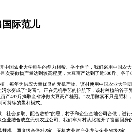
出国际范儿
中国农业大学师生的鼎力相帮。举个例子，我们采用中国农大自
并且次要做物产量达到较高程度，大豆亩产达到了近500斤、谷子6
植，每年为供应大量优良的无机产物。该村使用中国农业大学团
污水变成了“财富”。正在无机手艺的护航下，该村种植的谷子卵白
中以亩产497斤摘取全省净做大豆高产桂冠。“农用酵素不只是肥
制可持续的盈利模式。
做、社会参取、配合敷裕”的思，村子和企业金地公司合做，进
取企业结合成立无机农业公司。我们车河村从此拉开了富丽回身
具规模，国度级合做社2家，无机农业财产化龙头企业省级2家，