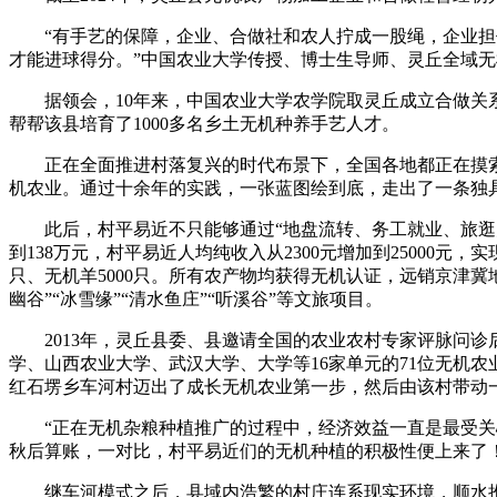
“有手艺的保障，企业、合做社和农人拧成一股绳，企业担任
才能进球得分。”中国农业大学传授、博士生导师、灵丘全域
据领会，10年来，中国农业大学农学院取灵丘成立合做关系，
帮帮该县培育了1000多名乡土无机种养手艺人才。
正在全面推进村落复兴的时代布景下，全国各地都正在摸索
机农业。通过十余年的实践，一张蓝图绘到底，走出了一条独
此后，村平易近不只能够通过“地盘流转、务工就业、旅逛办事
到138万元，村平易近人均纯收入从2300元增加到25000元
只、无机羊5000只。所有农产物均获得无机认证，远销京津
幽谷”“冰雪缘”“清水鱼庄”“听溪谷”等文旅项目。
2013年，灵丘县委、县邀请全国的农业农村专家评脉问诊
学、山西农业大学、武汉大学、大学等16家单元的71位无机农业
红石塄乡车河村迈出了成长无机农业第一步，然后由该村带动
“正在无机杂粮种植推广的过程中，经济效益一直是最受关心
秋后算账，一对比，村平易近们的无机种植的积极性便上来了
继车河模式之后，县域内浩繁的村庄连系现实环境，顺水推