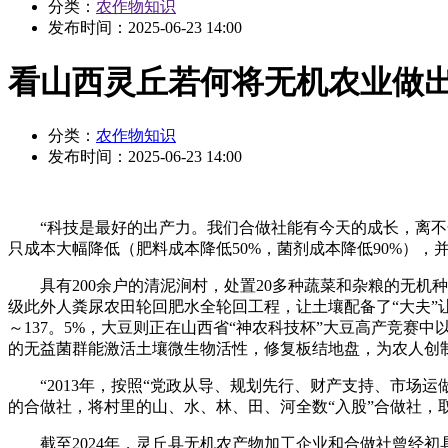
分类：
农作物知识
发布时间：
2025-06-23 14:00
看山西灵丘若何将无机农业做
分类：
农作物知识
发布时间：
2025-06-23 14:00
“科技是最好的出产力。我们合做社能有今天的成长，离不开
只成本大幅降低（肥料成本降低50%，菌剂成本降低90%），
具有200余户的清泥涧村，处置20多种蔬菜和杂粮的无机种
级此外人粪尿农田轮回肥水全轮回工程，让土壤配备了“大夫”让
～137。5%，大豆则正在山西省“神农科技杯”大豆高产竞赛
的无益菌群能激活土壤微生物活性，修复板结地盘，为农人创
“2013年，按照“党政从导、规划先行、财产支持、市场运
的合做社，将村里的山、水、林、田、河全数“入股”合做社，
截至2024年，灵丘县无机农产物加工企业和合做社曾经初