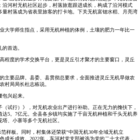
；沿河村无机社区起步，村落旅逛跟进成长，构成了沿河模式
多量村落成为省表里旅客的打卡地。下关无机富锶水稻、月亮湾
业大学师生指点，采用无机种植的体例，土壤的肥力一年比一
礼的首选。
高程度的学术交换平台，更是灵丘引才聚才的主要窗口，灵丘
业的主要品牌。县委、县贯彻总要求，全面推进灵丘无机旱做农
业农村局局长杜志栋说。
腰包兴起来。
（试行）》，对无机农业出产进行补助。正在无力的搀扶下，
值达5。7亿元。全县各乡镇均实施了千亩无机种植和千头无机养
花塔、小寨等多个无机社区。
示范样板。同时，村集体还荣获“中国无机30年全域无机立
绿色成长成效。2022年，车河村党支部被选为党的二十大代表，