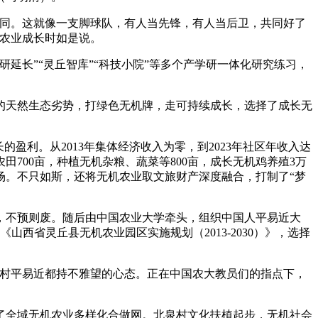
同。这就像一支脚球队，有人当先锋，有人当后卫，共同好了
机农业成长时如是说。
长”“灵丘智库”“科技小院”等多个产学研一体化研究练习，
天然生态劣势，打绿色无机牌，走可持续成长，选择了成长无
利。从2013年集体经济收入为零，到2023年社区年收入达
农田700亩，种植无机杂粮、蔬菜等800亩，成长无机鸡养殖3万
场。不只如斯，还将无机农业取文旅财产深度融合，打制了“梦
，不预则废。随后由中国农业大学牵头，组织中国人平易近大
山西省灵丘县无机农业园区实施规划（2013-2030）》，选择
村平易近都持不雅望的心态。正在中国农大教员们的指点下，
全域无机农业多样化合做网。北泉村文化扶植起步，无机社会