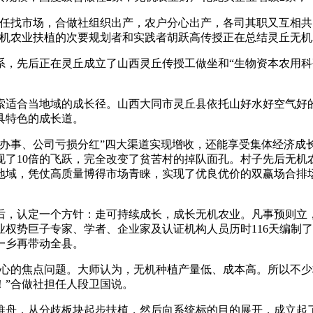
找市场，合做社组织出产，农户分心出产，各司其职又互相共
无机农业扶植的次要规划者和实践者胡跃高传授正在总结灵丘无
先后正在灵丘成立了山西灵丘传授工做坐和“生物资本农用科研延
适合当地域的成长径。山西大同市灵丘县依托山好水好空气好的
具特色的成长道。
、公司亏损分红”四大渠道实现增收，还能享受集体经济成长的盈
，实现了10倍的飞跃，完全改变了贫苦村的掉队面孔。村子先后无机
冀地域，凭仗高质量博得市场青睐，实现了优良优价的双赢场合排
后，认定一个方针：走可持续成长，成长无机农业。凡事预则立
权势巨子专家、学者、企业家及认证机构人员历时116天编制了《
一乡再带动全县。
的焦点问题。大师认为，无机种植产量低、成本高。所以不少
！”合做社担任人段卫国说。
舟，从分歧板块起步扶植，然后向系统标的目的展开，成立起了