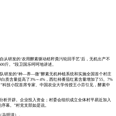
从研发的‘农用酵素驱动秸秆粪污轮回手艺’后，无机出产不
00斤。”段卫国乐呵呵地讲述。
队研发的“种—养—微”酵素无机种植系统和实施全国首个村庄
质含量提高了3%～4%，西红柿番茄红素含量增加了55。7%
料，”科技小院首席专家、中国农业大学传授王小芬引见，酵素中
行分析开辟。企业投入资金；村委会组织成立全体村平易近加入
的序幕。”村党支部如是说。
（马明清）。