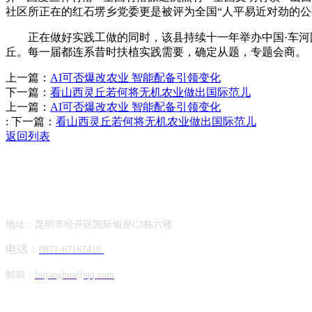
社区所正在的红石塄乡党委更是被评为全国“人平易近对劲的公
正在做好实践工做的同时，该县持续十一年举办中国·车河国
丘。每一届都连系昔时扶植实践需要，确定从题，专题会商。
上一篇：
AI可否爆改农业 智能配备引领变化
下一篇：
看山西灵丘若何将无机农业做出国际范儿
上一篇：
AI可否爆改农业 智能配备引领变化
:
下一篇：
看山西灵丘若何将无机农业做出国际范儿
返回列表
Contact Information
联系方式
地址：昆明市经开区国际银座C3栋六楼
电话：
0871-67187418
邮箱：
liujanghua@qq.com
Official Account