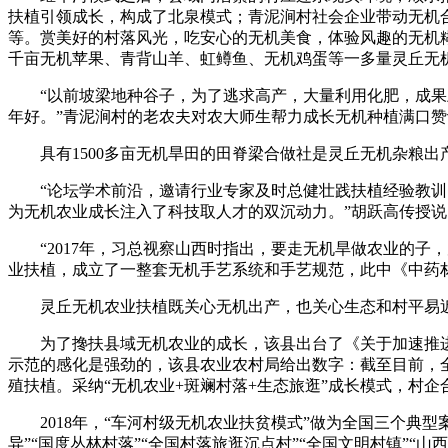
扶植引领成长，构成了北泉模式；青泥涧村社会企业带动无机
等。赏美好的村落风光，吃安心的无机美食，体验风趣的无机
千亩无机苹果、青背山羊、虹鳟鱼、无机鸡蛋等一多量灵丘无
“以前坡梁地种谷子，为了逃求高产，大量利用化肥，成果土
年好。”青泥涧村的老农夫对农大师生帮力成长无机种植满口赞
具有1500多亩无机旱田的田脊梁合做社是灵丘无机杂粮出
“论坛学术前沿，邀请行业专家及时总健壮践扶植经验教训，
为无机农业成长注入了科技取人才的双沉动力。”胡跃高传授说
“2017年，习总视察山西时指出，要走无机旱做农业的子
业扶植，成立了一整套无机手艺系统和手艺规范，此中《中药
灵丘无机农业扶植既关心无机出产，也关心生态和村平易近
为了搀扶县域无机农业的成长，该县出台了《关于加速推进
示范的感化是强劲的，该县农业农村局给出数字：截至目前，全
殖扶植。采纳“无机农业+斑斓村落+生态旅逛”成长模式，村
2018年，“车河村级无机农业扶贫模式”做为全国三个典型案
异”“国度丛林村落”“全国村落旅逛沉点村”“全国文明村镇”“