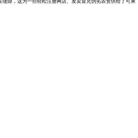
在缝隙，这为一些轻松注册网店、发卖冒充伪劣农资供给了可乘