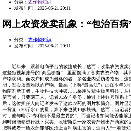
分类：
农作物知识
发布时间：
2025-06-21 20:11
网上农资发卖乱象：“包治百病
分类：
农作物知识
发布时间：
2025-06-21 20:11
近年来，跟着电商平台的敏捷成长，然而，收集农资发卖范畴
这些短视频账号的“商品橱窗”，里面摆满了各类农资产物，
产物获利。而农户则成为最终的者。多名业内受访者指出，这
能，发卖质量难以的产物。最高（下称“最高法”）正在本年3
物菌剂新王者，生物科技大冲破……采用先辈生物黑科技，从根
留言者，只要两三人。记者以农户身份，通过上述账号联系上了
后，这位担任人向记者发来了这款农药的图片和简介。图片显示
一背壶（30斤水）的量，算下来也就10多块钱。然而，当记
时，他却暗示“专利倒不是最主要的”。而当记者扣问能否能
到时候能够进行线下买卖。段密斯是一家农资产物出产商家的
肥料或者一瓶农药能够医治上百种病虫害的，业内人“一看便