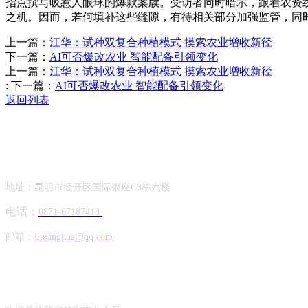
指点撰写吸惹人眼球的爆款案牍。受访者同时暗示，跟着农资
之机。因而，若何填补这些缝隙，有待相关部分加强监管，同
上一篇：
江华：试种双复合种植模式 摸索农业增收新径
下一篇：
AI可否爆改农业 智能配备引领变化
上一篇：
江华：试种双复合种植模式 摸索农业增收新径
:
下一篇：
AI可否爆改农业 智能配备引领变化
返回列表
Contact Information
联系方式
地址：昆明市经开区国际银座C3栋六楼
电话：
0871-67187418
邮箱：
liujanghua@qq.com
Official Account
公众号