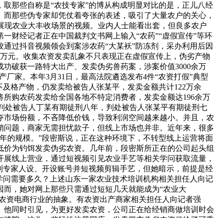
取那些自称是“农技专家”的博从构成明显对比的是，正儿八经
。而那些伪专家却凭仗着夸张的表述，吸引了大量农户的关心，
展现农业大丰收场景的视频。业内人士能看出套，但良多农户
财经记者正在中国裁判文书网上输入“农药”“虚假宣传”等环
姣通过抖音视频领会到案涉农药“大某袄”防冻剂，采办利用后因
4万元。收集农资发卖乱象不只表现正在虚假宣传上，伪劣产物
成功破获一路特大出产、发卖伪劣兽药案，涉案价值3000余万
厂家。本年3月31日，最高法院遴选发布4件“农资打假”典型
是不及格产物，仍发卖给被告人张某平，发卖金额共计122万余
所购农药发卖给全国各地不特定消费者，发卖金额达196余万
罪判处被告人丁某有期徒刑八年，判处被告人张某平有期徒刑七
夺市场份额，不吝降低价钱，导致利润空间越来越小。并且，农
销问题，商家无需担忧款子，但线上市场也并非。近年来，很多
年的规模。”段密斯说，正在这种环境下，不转型线上运营将面
低价为钓饵发卖伪劣农资。几年前，段密斯所正在的公司起头组
开展线上营业，通过短视频引见农业手艺等相关学问获取流量，
制专家人设、开设账号并短视频剪辑手艺，但她暗示，前提是经
学问需要多久？上述山东一家农业技术培训机构相关担任人向记
因而，她对网上那些只需通过短短几天就能成为“农业大
个农资电商行业的抽象。有农资出产商家相关担任人向记者强
。他同时引见，为更好发卖农资，公司正在给经销商做培训时会