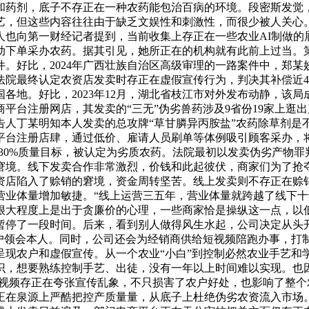
和药剂，底子不存正在一种农药能包治百病的环境。段密斯发觉，
艺，但这些内容往往由于缺乏文娱性和刺激性，而很少被人关心
人也向第一财经记者提到，当前收集上存正在一些农业AI制做的
下单采办农药。据其引见，她所正在的机构就有此前上过当。第一
。好比，2024年广西壮族自治区高级审理的一路案件中，郑某
法院最终认定农资店发卖时存正在虚假宣传行为，判决其补偿近
地。好比，2023年12月，湖北省枝江市对外发布动静，该局
台注册网店，其发卖的“三无”伪劣兽药涉及9省份19家上逛出产
，被告人丁某明知本人发卖的总攻牌“草甘膦异丙胺盐”农药除草剂
台注册店肆，通过低价、雇请人员刷单等体例吸引顾客采办，将
30%质量目标，被认定为劣质农药。法院最初以发卖伪劣产物
窘境。线下发卖合作非常激烈，价钱和此起彼伏，商家们为了抢
资店陷入了赊销的窘境，资金周转坚苦。线上发卖则不存正在赊
营业体量增加敏捷。“线上运营三五年，营业体量就跨越了线下十
很大程度上是出于贪廉价的心理，一些商家恰是操纵这一点，以
暂停了一段时间。后来，看到别人做得风生水起，公司决定从头
农户领会本人。同时，公司还会为经销商供给短视频陪跑办事，打
呈现农户和虚假宣传。从一个农业“小白”到控制必然农业手艺和
识，想要熟练控制手艺、出徒，没有一年以上时间难以实现。也
货视频存正在夸张宣传乱象，不只损害了农户好处，也影响了整
正在泉源上严酷把控产质量量，从底子上杜绝伪劣农资流入市场