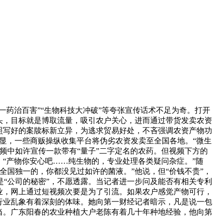
药治百害”“生物科技大冲破”等夸张宣传话术不足为奇。打开
头，目标就是博取流量，吸引农户关心，进而通过带货发卖农资
照写好的案牍标新立异，为逃求贸易好处，不吝强调农资产物功
凸显，一些商贩操纵收集平台将伪劣农资发卖至全国各地。“微生
频中如许宣传一款带有“量子”二字定名的农药。但视频下方的
“产物你安心吧……纯生物的，专业处理各类疑问杂症。”随
国独一的，你都没见过如许的菌液。”他说，但“价钱不贵”，
是“公司的秘密”，不愿透露。当记者进一步问及能否有相关专利
业，网上通过短视频次要是为了引流。如果农户感觉产物可行，
行业乱象有着深刻的体味。她向第一财经记者暗示，凡是说一包
当。广东阳春的农业种植大户老陈有着几十年种地经验，他向第