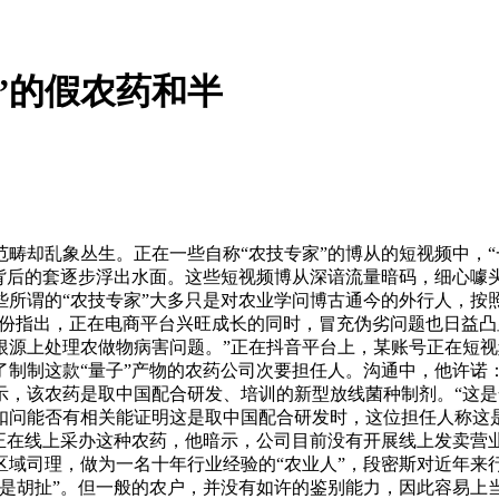
”的假农药和半
却乱象丛生。正在一些自称“农技专家”的博从的短视频中，“一
其背后的套逐步浮出水面。这些短视频博从深谙流量暗码，细心噱
些所谓的“农技专家”大多只是对农业学问博古通今的外行人，按
月份指出，正在电商平台兴旺成长的同时，冒充伪劣问题也日益
源上处理农做物病害问题。”正在抖音平台上，某账号正在短视
制制这款“量子”产物的农药公司次要担任人。沟通中，他许诺：
，该农药是取中国配合研发、培训的新型放线菌种制剂。“这是全
者扣问能否有相关能证明这是取中国配合研发时，这位担任人称这
够正在线上采办这种农药，他暗示，公司目前没有开展线上发卖营
区域司理，做为一名十年行业经验的“农业人”，段密斯对近年来
知是胡扯”。但一般的农户，并没有如许的鉴别能力，因此容易上