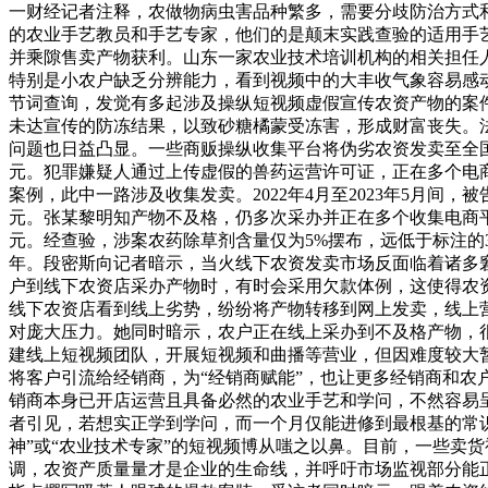
一财经记者注释，农做物病虫害品种繁多，需要分歧防治方式
的农业手艺教员和手艺专家，他们的是颠末实践查验的适用手
并乘隙售卖产物获利。山东一家农业技术培训机构的相关担任
特别是小农户缺乏分辨能力，看到视频中的大丰收气象容易感动
节词查询，发觉有多起涉及操纵短视频虚假宣传农资产物的案件
未达宣传的防冻结果，以致砂糖橘蒙受冻害，形成财富丧失。
问题也日益凸显。一些商贩操纵收集平台将伪劣农资发卖至全国各
元。犯罪嫌疑人通过上传虚假的兽药运营许可证，正在多个电商平
案例，此中一路涉及收集发卖。2022年4月至2023年5月间
元。张某黎明知产物不及格，仍多次采办并正在多个收集电商平
元。经查验，涉案农药除草剂含量仅为5%摆布，远低于标注的
年。段密斯向记者暗示，当火线下农资发卖市场反面临着诸多
户到线下农资店采办产物时，有时会采用欠款体例，这使得农
线下农资店看到线上劣势，纷纷将产物转移到网上发卖，线上
对庞大压力。她同时暗示，农户正在线上采办到不及格产物，
建线上短视频团队，开展短视频和曲播等营业，但因难度较大
将客户引流给经销商，为“经销商赋能”，也让更多经销商和
销商本身已开店运营且具备必然的农业手艺和学问，不然容易
者引见，若想实正学到学问，而一个月仅能进修到最根基的常
神”或“农业技术专家”的短视频博从嗤之以鼻。目前，一些卖
调，农资产质量量才是企业的生命线，并呼吁市场监视部分能