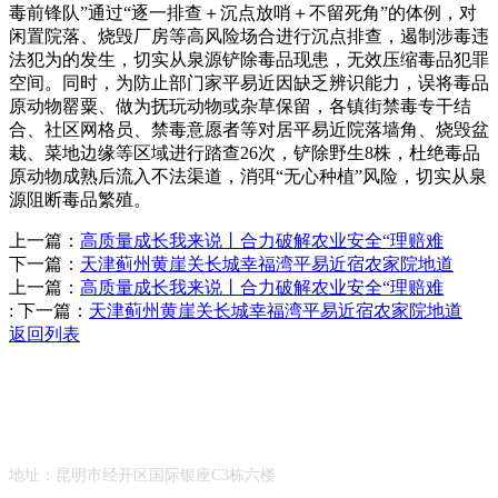
毒前锋队”通过“逐一排查＋沉点放哨＋不留死角”的体例，对
闲置院落、烧毁厂房等高风险场合进行沉点排查，遏制涉毒违
法犯为的发生，切实从泉源铲除毒品现患，无效压缩毒品犯罪
空间。同时，为防止部门家平易近因缺乏辨识能力，误将毒品
原动物罂粟、做为抚玩动物或杂草保留，各镇街禁毒专干结
合、社区网格员、禁毒意愿者等对居平易近院落墙角、烧毁盆
栽、菜地边缘等区域进行踏查26次，铲除野生8株，杜绝毒品
原动物成熟后流入不法渠道，消弭“无心种植”风险，切实从泉
源阻断毒品繁殖。
上一篇：
高质量成长我来说丨合力破解农业安全“理赔难
下一篇：
天津蓟州黄崖关长城幸福湾平易近宿农家院地道
上一篇：
高质量成长我来说丨合力破解农业安全“理赔难
:
下一篇：
天津蓟州黄崖关长城幸福湾平易近宿农家院地道
返回列表
Contact Information
联系方式
地址：昆明市经开区国际银座C3栋六楼