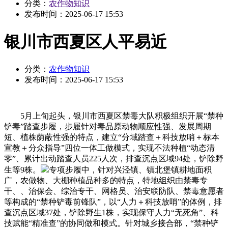
分类：
农作物知识
发布时间：
2025-06-17 15:53
银川市西夏区人平易近
分类：
农作物知识
发布时间：
2025-06-17 15:53
5月上旬起头，银川市西夏区禁毒大队积极组织开展“禁种
铲毒”踏查步履，步履针对毒品原动物顺应性强、发展周期
短、植株荫蔽性强的特点，建立“分域踏查＋科技放哨＋标本
宣教＋分众指导”四位一体工做模式，实现不法种植“动态清
零”、累计出动踏查人员225人次，排查沉点区域94处，铲除野
生等9株。
专项步履中，针对兴泾镇、镇北堡镇耕地面积
广，农做物、大棚种植品种多的特点，特地组织由禁毒专
干、、治保会、综治专干、网格员、治安联防队、禁毒意愿者
等构成的“禁种铲毒前锋队”，以“人力＋科技放哨”的体例，排
查沉点区域37处，铲除野生1株，实现保守人力“无死角”、科
技赋能“精准查”的协同做和模式。针对城乡接合部，“禁种铲