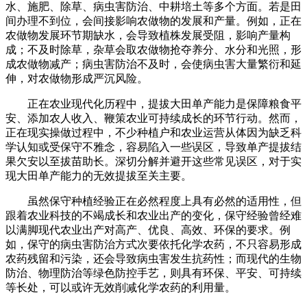
水、施肥、除草、病虫害防治、中耕培土等多个方面。若是田
间办理不到位，会间接影响农做物的发展和产量。例如，正在
农做物发展环节期缺水，会导致植株发展受阻，影响产量构
成；不及时除草，杂草会取农做物抢夺养分、水分和光照，形
成农做物减产；病虫害防治不及时，会使病虫害大量繁衍和延
伸，对农做物形成严沉风险。
正在农业现代化历程中，提拔大田单产能力是保障粮食平
安、添加农人收入、鞭策农业可持续成长的环节行动。然而，
正在现实操做过程中，不少种植户和农业运营从体因为缺乏科
学认知或受保守不雅念，容易陷入一些误区，导致单产提拔结
果欠安以至拔苗助长。深切分解并避开这些常见误区，对于实
现大田单产能力的无效提拔至关主要。
虽然保守种植经验正在必然程度上具有必然的适用性，但
跟着农业科技的不竭成长和农业出产的变化，保守经验曾经难
以满脚现代农业出产对高产、优良、高效、环保的要求。例
如，保守的病虫害防治方式次要依托化学农药，不只容易形成
农药残留和污染，还会导致病虫害发生抗药性；而现代的生物
防治、物理防治等绿色防控手艺，则具有环保、平安、可持续
等长处，可以或许无效削减化学农药的利用量。