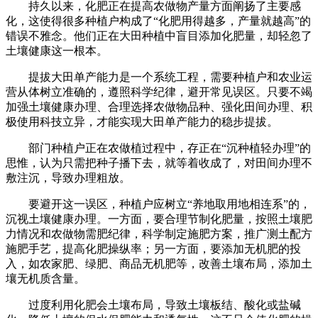
持久以来，化肥正在提高农做物产量方面阐扬了主要感
化，这使得很多种植户构成了“化肥用得越多，产量就越高”的
错误不雅念。他们正在大田种植中盲目添加化肥量，却轻忽了
土壤健康这一根本。
提拔大田单产能力是一个系统工程，需要种植户和农业运
营从体树立准确的，遵照科学纪律，避开常见误区。只要不竭
加强土壤健康办理、合理选择农做物品种、强化田间办理、积
极使用科技立异，才能实现大田单产能力的稳步提拔。
部门种植户正在农做植过程中，存正在“沉种植轻办理”的
思惟，认为只需把种子播下去，就等着收成了，对田间办理不
敷注沉，导致办理粗放。
要避开这一误区，种植户应树立“养地取用地相连系”的，
沉视土壤健康办理。一方面，要合理节制化肥量，按照土壤肥
力情况和农做物需肥纪律，科学制定施肥方案，推广测土配方
施肥手艺，提高化肥操纵率；另一方面，要添加无机肥的投
入，如农家肥、绿肥、商品无机肥等，改善土壤布局，添加土
壤无机质含量。
过度利用化肥会土壤布局，导致土壤板结、酸化或盐碱