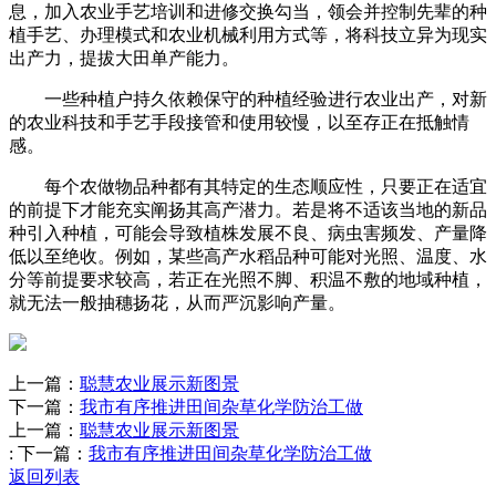
息，加入农业手艺培训和进修交换勾当，领会并控制先辈的种
植手艺、办理模式和农业机械利用方式等，将科技立异为现实
出产力，提拔大田单产能力。
一些种植户持久依赖保守的种植经验进行农业出产，对新
的农业科技和手艺手段接管和使用较慢，以至存正在抵触情
感。
每个农做物品种都有其特定的生态顺应性，只要正在适宜
的前提下才能充实阐扬其高产潜力。若是将不适该当地的新品
种引入种植，可能会导致植株发展不良、病虫害频发、产量降
低以至绝收。例如，某些高产水稻品种可能对光照、温度、水
分等前提要求较高，若正在光照不脚、积温不敷的地域种植，
就无法一般抽穗扬花，从而严沉影响产量。
上一篇：
聪慧农业展示新图景
下一篇：
我市有序推进田间杂草化学防治工做
上一篇：
聪慧农业展示新图景
:
下一篇：
我市有序推进田间杂草化学防治工做
返回列表