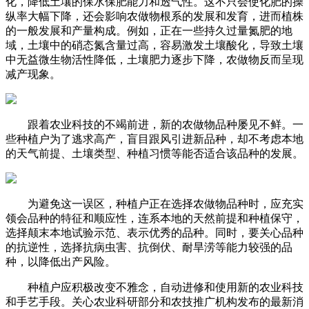
化，降低土壤的保水保肥能力和透气性。这不只会使化肥的操
纵率大幅下降，还会影响农做物根系的发展和发育，进而植株
的一般发展和产量构成。例如，正在一些持久过量氮肥的地
域，土壤中的硝态氮含量过高，容易激发土壤酸化，导致土壤
中无益微生物活性降低，土壤肥力逐步下降，农做物反而呈现
减产现象。
跟着农业科技的不竭前进，新的农做物品种屡见不鲜。一
些种植户为了逃求高产，盲目跟风引进新品种，却不考虑本地
的天气前提、土壤类型、种植习惯等能否适合该品种的发展。
为避免这一误区，种植户正在选择农做物品种时，应充实
领会品种的特征和顺应性，连系本地的天然前提和种植保守，
选择颠末本地试验示范、表示优秀的品种。同时，要关心品种
的抗逆性，选择抗病虫害、抗倒伏、耐旱涝等能力较强的品
种，以降低出产风险。
种植户应积极改变不雅念，自动进修和使用新的农业科技
和手艺手段。关心农业科研部分和农技推广机构发布的最新消