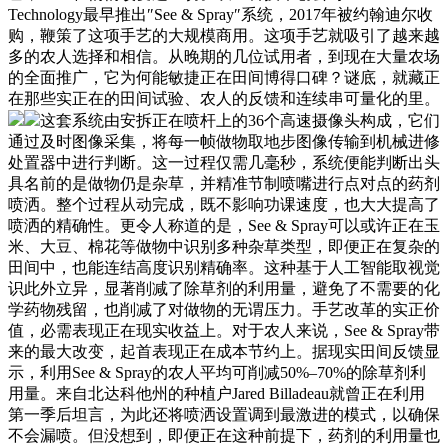
Technology最早推出″See & Spray″系统，2017年被约翰迪尔收
购，鞭策了这项手艺的大规模商用。这项手艺就吸引了越来越
多的农人选择和相信。从晚期的几位试用者，到现在大量农场
的全面推广，它为何能敏捷正在田间博得口碑？谜底，就藏正
在那些实正在的田间试验、农人的反馈和连续串可量化的里。
这套系统由安拆正在喷杆上的36个高速摄像头构成，它们
通过及时图像采集，将每一帧做物取地步图像传输到机械进修
处置器中进行判断。这一过程仅需几毫秒，系统便能判断出头
具名前的是做物仍是杂草，并精准节制喷嘴进行点对点的药剂
喷洒。整个过程从动完成，既不影响功课速度，也大大提高了
喷洒的精确性。更令人称道的是，See & Spray可以或许正在玉
米、大豆、棉花等做物中识别多种杂草类型，即便正在复杂的
田间中，也能连结高度识别精确率。这种基于人工智能取视觉
识此外立异，显著削减了除草剂的利用量，避免了不需要的化
学药物残留，也削减了对做物的无谓压力。手艺改革的实正价
值，必需表现正在现实收益上。对于农人来说，See & Spray带
来的最大改变，起首表现正在成本节约上。据现实田间反馈显
示，利用See & Spray的农人平均可削减50%–70%的除草剂利
用量。来自北达科他州的种植户Jared Billadeau就曾正在利用
第一季后坦言，为此还将喷洒设置调到最激进的模式，以确保
不会漏喷。但没想到，即便正在这种前提下，药剂的利用量也