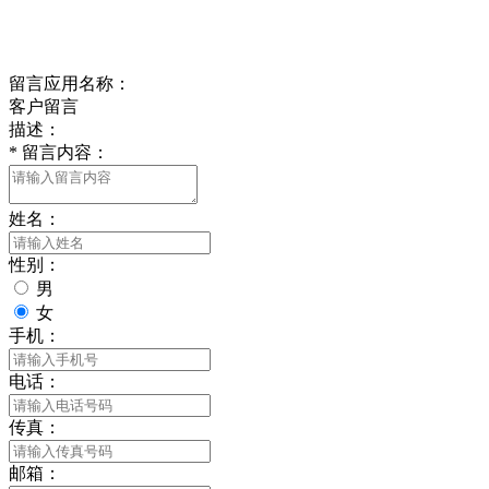
Online Message
在线留言
留言应用名称：
客户留言
描述：
*
留言内容：
姓名：
性别：
男
女
手机：
电话：
传真：
邮箱：