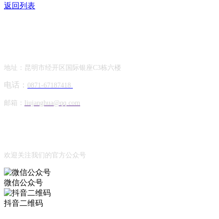
返回列表
Contact Information
联系方式
地址：昆明市经开区国际银座C3栋六楼
电话：
0871-67187418
邮箱：
liujanghua@qq.com
Official Account
公众号
欢迎关注我们的官方公众号
微信公众号
抖音二维码