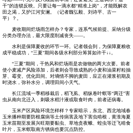
干”的连锁反映。只要让每一滴水都“精准上岗”，才能既解农
田之渴，又护江河安澜。（记者魏弘毅、刘诗平、古一
平）？。
麦收期间烂场雨怎样办？专家，连系气候前提、采纳分级
分类办理办法，最大限度削减丧失——。
水利是保障夏收的环节一环。记者领会到，为保障夏粮收
成平稳成功，“三夏”期间各级水利部分筹算如许干↓↓。
“三夏”期间，干热风和烂场雨是农做物的两大次要。前者
使小麦减产风险添加，后者则会导致成熟的小麦和油菜籽粒抽
芽、霉变。优化田间。对墒情不脚的麦田，应正在灌浆初期及
时浇水，弥补水分，调理田间小天气。
长江流域一季稻移栽后，稻飞虱、稻纵卷叶螟等“两迁”害
虫从南向北迁入，刺吸水稻汁液或取食叶肉，前者还病毒。
玉米产区风险环境怎样样？专家暗示，东北、西北地域春
玉米播种期要防根腐病等土传病害及地下害虫啃根，黄淮海夏
玉米苗期至发展兴旺期要黏虫、草地贪夜蛾、蝗虫等迁飞啃食
叶片，玉米螟取南方锈病也要沉点防控。