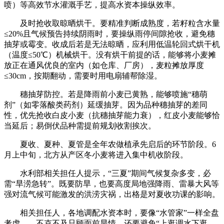
喷）等高效节水灌溉手艺，提高水资本操纵效率。
及时抢收取晾晒烘干。要精准判断成熟度，若籽粒含水量
≤20%且气候预告持续阴雨时，要操纵雨停间隙抢收，避免穗
抽芽或霉变。收成后若是无法晾晒，应利用低温轮回式烘干机
（温度≤50℃）机械烘干。没有烘干前提的话，能够将小麦摊
放正在通风优良的室内（如仓库、厂房），麦粒摊放厚度
≤30cm，按期翻动，需要时用电扇辅帮除湿。
穗抽芽防控。若是降雨前小麦已黄熟，能够喷施“穗萌
剂”（如零落酸类药剂）延缓抽芽。因为品种穗抽芽的差同
性，优先抢收白皮小麦（抗穗抽芽能力衰），红皮小麦能够恰
当延后；易倒伏品种需提前规划收割挨次。
夏收、夏种、夏管是全年农做植承先启后的环节阶段。6
月上中旬，北方从产区冬小麦将进入集中机收阶段。
水利部相关担任人提示，“三夏”期间气候复杂多变，必
需“旱涝急转”。既要防旱，也要高度局地强降雨、雷暴大风等
强对流气候可能激发的洪涝灾祸，出格是对夏收功课的影响。
相关担任人，各地调配水资本时，要像“水管家”一样全盘
考虑——不克不及只顾面前旱情，还要避免“上逛调水下逛