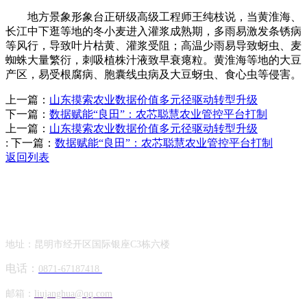
地方景象形象台正研级高级工程师王纯枝说，当黄淮海、
长江中下逛等地的冬小麦进入灌浆成熟期，多雨易激发条锈病
等风行，导致叶片枯黄、灌浆受阻；高温少雨易导致蚜虫、麦
蜘蛛大量繁衍，刺吸植株汁液致早衰瘪粒。黄淮海等地的大豆
产区，易受根腐病、胞囊线虫病及大豆蚜虫、食心虫等侵害。
上一篇：
山东摸索农业数据价值多元径驱动转型升级
下一篇：
数据赋能“良田”：农芯聪慧农业管控平台打制
上一篇：
山东摸索农业数据价值多元径驱动转型升级
:
下一篇：
数据赋能“良田”：农芯聪慧农业管控平台打制
返回列表
Contact Information
联系方式
地址：昆明市经开区国际银座C3栋六楼
电话：
0871-67187418
邮箱：
liujanghua@qq.com