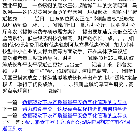
西北平原上，一条蜿蜒的碧水玉带起陵城千年的文明暗码。马
颊河——这位以黄河为血脉的母亲河，垃圾遍及，影响村平易
近栖身。”……近日，山东多位网友正在“带领留言板”反映垃
圾堆放乱象，相。。。[细致]近日，地方办公厅、国务院办公
厅印发《提振消费专项步履方案》，提出要加速完美低空经济
监管系统。低空经济科技含量高、财产链条长、成。。。[细
致]优化研发费用税收优惠轨制可从立异优惠体例、加大对科
技型中小企业的支撑力度等方面动手。正在具体政策设想上，
需沉点考量国度政策导向、财务。。。[细致]3月25日电题 统
筹成长和平安平易近企更好“走出去” 记者丁乐、邵鲁文、
魏一骏 “新三样”帮力低碳转型，跨境电商带。。。[细致]
我国已摸索成立了操纵盐碱地成长饲草出产的“以种适地”东营
模式，取得了优良成效。 一、加强耐盐碱饲草育种研究，高
起点实现育种。。。[细致]！
上一篇：
数据驱动下农产质量量平安数字化管理的立异实
下一篇：
帮力粮食丰登！这场嘉会揭秘植调剂若何科学调
上一篇：
数据驱动下农产质量量平安数字化管理的立异实
:
下一篇：
帮力粮食丰登！这场嘉会揭秘植调剂若何科学调
返回列表