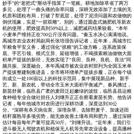
妙手”的“老把式”掰动手指算了一笔账。耕地加除草省了两万
多元，处理了一曲头痛的杂草问题，深耕无效添加了土壤的无
机质和团粒布局，打破了犁底层，处理了泥涝问题和农做物的
倒伏现象，实是“一箭双雕”。别的，通过圆盘式施肥机等新农
机的使用，肥效提高到50%以上，减肥减药结果较着。“本年
小麦单产维持正在700公斤没有问题。”秦玉水决心满满地说。
禹城市农业农村局副局长张培强告诉记者，近年来，禹城市扛
牢粮食平安义务，通过强化“抓粮”的工做方略，连系政策保
底、手艺引领、模式立异、延链增值，不竭摸索粮油做物大面
积单产提拔的新径，无效实现了“良田、良种、良机、良法”同
频共振、深度融合。本年禹城市被农业农村部列为全国玉米单
产提拔整建制推进县，全市将环绕单产提拔步履，正在每个镇
街成立一处100亩以上的科技示范田，集中展现新品种、新手
艺、新、新农机，带动全市玉米大面积平衡减产。春风拂过，
新苗舒展，临邑县广袤的麦田泛起嫩绿的波纹，临邑县昌运粮
食种植专业合做社担任人刘继升正正在察看麦苗长势。他告诉
记者，每年他城市对农田进行深耕功课，深度达到30公
分。“深耕有杀灭病虫害、深埋杂草、去除野麦子、加速还田
秸秆腐熟等多项劣势，能无效改善土壤布局和肥力，通过深耕
估计每亩每年产量可提高50斤。”刘继升说。“近年来，我们引
进斗极无人驾驶农机和植保无人机等先辈农业设备，提高播种