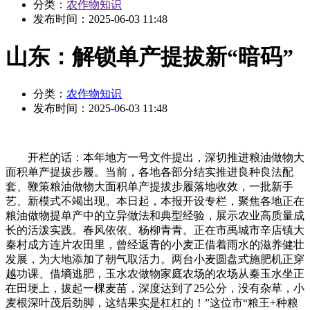
分类：
农作物知识
发布时间：
2025-06-03 11:48
山东：解锁单产提拔新“暗码”
分类：
农作物知识
发布时间：
2025-06-03 11:48
开栏的话：本年地方一号文件提出，深切推进粮油做物大
面积单产提拔步履。当前，各地各部分结实推进良种良法配
套、鞭策粮油做物大面积单产提拔步履落地收效，一批新手
艺、新模式不竭出现。本日起，本报开设专栏，聚焦各地正在
粮油做物提单产中的立异做法和典型经验，展示农业高质量成
长的活泼实践。春风依依、杨柳青青。正在市禹城市辛店镇大
秦村成方连片农田里，曾经返青的小麦正借着雨水的滋养健壮
发展，为大地添加了朝气取活力。两台小麦圆盘式施肥机正穿
越功课、借墒逃肥，玉水农做物家庭农场的农场从秦玉水坐正
在田埂上，拔起一棵麦苗，深度达到了25公分，没有杂草，小
麦根深叶茂后劲脚，这结果实是杠杠的！”这位市“粮王+种粮