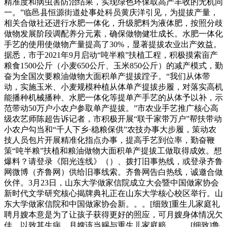
精准度和病虫害防治结果，实现绿色环保取高产丰收的无机同
一。”临邑县恒源街道处事处科员黄庆洋引见，为提拔产量，
相关合做社还进行水肥一体化，升级肥料为液体肥，按照分歧
做物发展阶段调配养分元素，确保做物健壮成长。水肥一体化
手艺的使用使做物产量提高了30%，显著提拔农业出产效益。
据悉，市于2021年9月启动“吨半粮”扶植工程，积极摸索亩产
粮食1500公斤（小麦650公斤、玉米850公斤）的减产模式，勤
奋为全国次要粮油做物大面积单产提拔蹚子。“我们从体带
动，实施玉米、小麦规模种植从体单产提拔步履，对落实高机
能播种机械播种、水肥一体化等提单产手艺的从体予以补，示
范带动50万户小农户参取单产提拔。”市农业手艺推广核心高
级农艺师陈超告诉记者，市积极开展“联千家带万户”帮扶带动
小农户勾当和“千人下乡·稳粮保供”农技办事大步履，策动农
技人员包片开展精准化指点办事，提高手艺到位率，勤奋鞭
策“吨半粮”扶植和粮油做物大面积单产提拔工做取得成效。想
爆料？请登录《阳光连线》（）、拨打旧事热线，或登录齐鲁
网微博（齐鲁网）供给旧事线索。齐鲁网告白热线，诚邀合做
伙伴。3月23日，山东大学做家信院成立大会暨中国做家协会
新时代文学研究核心揭牌典礼正在山东大学核心校区举行。山
东大学做家信院和中国做家协会新。。。[细致]重生儿家庭礼
聘月嫂本意是为了让孩子获得更好的照应，可月嫂身体情况欠
佳，以致其生病，月嫂该当赐与重生儿家庭赔。。。[细致]鲁