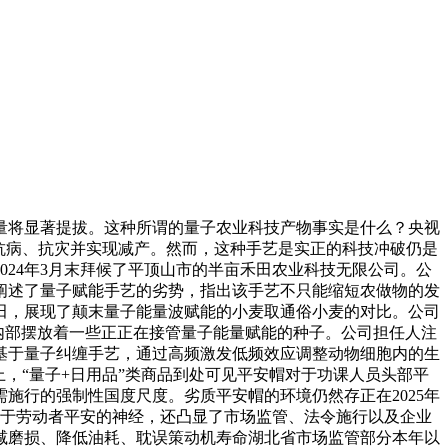
将显著提拔。这种所谓的量子农业科技产物事实是什么？央视
抗病、抗灾并实现减产。然而，这种手艺是实正的科技冲破仍是
24年3月末拜候了平顶山市的半亩禾田农业科技无限公司。公
阐述了量子赋能手艺的劣势，指出该手艺不只能缩短农做物的发
田，展现了颠末量子能量波赋能的小麦取通俗小麦的对比。公司
，内部摆放着一些正正在接管量子能量赋能的种子。公司担任人注
基于量子纠缠手艺，通过高频激发低频效应调整动物细胞内的生
上，“量子+日用品”类商品到处可见平安帽对于功课人员头部平
施行的强制性国度尺度。劣质平安帽的环境仍然存正在2025年
对于劳动者平安的神经，还凸显了市场监管、法令施行以及企业
减磨损、降低油耗、耽误策动机寿命湖北省市场监管部分本年以