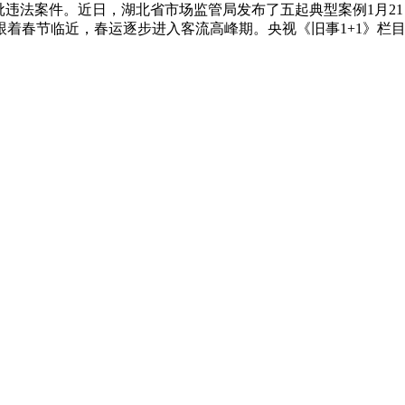
批违法案件。近日，湖北省市场监管局发布了五起典型案例1月2
。跟着春节临近，春运逐步进入客流高峰期。央视《旧事1+1》栏