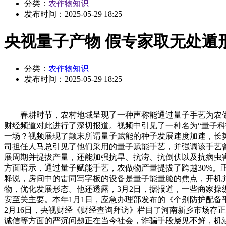
分类：
农作物知识
发布时间：
2025-05-29 18:25
央视量子产物 假专家取无处遁
分类：
农作物知识
发布时间：
2025-05-29 18:25
春耕时节，农村地域呈现了一种声称能通过量子手艺为农做
财经频道对此进行了深切报道。视频中引见了一种名为“量子
一场？视频展现了颠末所谓量子赋能的种子发展速度加速，长势
司担任人马总引见了他们采用的量子赋能手艺，并强调该手艺
展周期并提拔产量，还能加强抗旱、抗涝、抗倒伏以及抗病虫
方面暗示，通过量子赋能手艺，农做物产量提拔了跨越30%。
释说，房间中的雷同写字板的设备是量子能量舱的焦点，开机
物，优化发展形态。他还透露，3月2日，据报道，一些商家操
安至关主要。本年1月1日，应急办理部发布的《个别防护配备
2月16日，央视财经《财经查询拜访》栏目了河南新乡市场存
诚信等方面的严沉问题正在当今社会，诈骗手段屡见不鲜，机