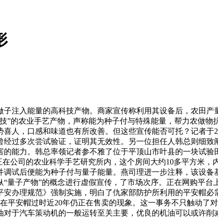
形
子注入能量的高科技产物。商家宣传称利用其设备后，农田产量
科技”的农业手艺产物，声称能为种子付与特殊能量，帮力农做物
喜人，口感和味道也有所改善。但这些宣传能否可托？记者于20
曾经过多次尝试验证，证明其无效性。另一位担任人韩总则细致
害的能力。韩总率领记者参不雅了位于平顶山市叶县的一块试验
正在公司的农业科学手艺研究所内，这个房间大约10多平方米
并调试后便能为种子付与量子能量。燕司理进一步注释，该设备
纵“量子产物”的概念进行虚假宣传，了市场次序。正在网购平台
平安办理规范》强制实施，明白了仇家部防护所利用的平安帽必需
正在平安帽过时近20年仍正在售卖的现象。这一事务不只触动了
油对于汽车策动机的一般运转至关主要，优良的机油可以或许削