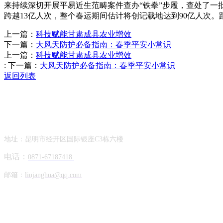
来持续深切开展平易近生范畴案件查办“铁拳”步履，查处了一
跨越13亿人次，整个春运期间估计将创记载地达到90亿人次
上一篇：
科技赋能甘肃成县农业增效
下一篇：
大风天防护必备指南：春季平安小常识
上一篇：
科技赋能甘肃成县农业增效
:
下一篇：
大风天防护必备指南：春季平安小常识
返回列表
Contact Information
联系方式
地址：昆明市经开区国际银座C3栋六楼
电话：
0871-67187418
邮箱：
liujanghua@qq.com
Official Account
公众号