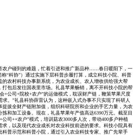
农户碰到的难题，忙着引进和推广新品种……春日暖阳下，一
称“科协”）通过实施下层科普步履打算，成立科技小院、科普
盖的农村科技办事新系统，为农业成长、农人增收供给强大帮
，打包后发往国表里市场。礼县苹果畅销，离不开科技小院的帮
会+公司+院校+农户”的运做模式，耽误财产链，鞭策苹果尺度
需求。”礼县科协薛雷认为，这种嵌入式办事不只实现了科研人
事提拔全财产链附加值，组织科研院所和企业的手艺力量，为农
拣和加工设备。现在，礼县苹果年产值高达6390万元。截至目
++农户”模式，培训菇农3000多人次，带动400多户种植
的需求，以及现代农业成长对农业科技前进的要求。科技小院具有
批科普示范和科普小院，通过引入农业科技专家、推广先辈手