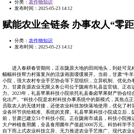
分类：
农作物知识
发布时间：
2025-05-23 14:12
赋能农业全链条 办事农人“零距
分类：
农作物知识
发布时间：
2025-05-23 14:12
进入春耕春管期间，正在陇原大地的田间地头，到处可见科
幅幅科技帮力村落复兴的活泼画面缓缓展开。当前，甘肃“牛羊
小院，强大农村专业手艺协会等下层组织，立异机制、优化办
力。甘肃良源农业无限义务公司位于陇南市礼县盐官镇。正在
力。2023年，礼县苹果科技小院依托礼县秦卤苹果财产协会
化出产。“科技小院是农村科技办事系统中的新模式，其焦点正
员取农人的无缝对接，还使农业科技加快落地使用，优化了村
业各环节供给精准、系统的支撑。礼县苹果科技小院成立后，陇
前，甘肃已建立51个科技小院。正在陇南市成县，科技小院推进
大户种植食用菌，全县食用菌年产值超5000万元。科协科学
自下而上式农业科技立异、无力推进农业手艺推广、现代农业