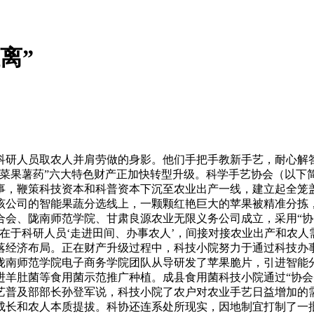
离”
研人员取农人并肩劳做的身影。他们手把手教新手艺，耐心解答
菜果薯药”六大特色财产正加快转型升级。科学手艺协会（以下简
事，鞭策科技资本和科普资本下沉至农业出产一线，建立起全笼
该公司的智能果蔬分选线上，一颗颗红艳巨大的苹果被精准分拣
结合会、陇南师范学院、甘肃良源农业无限义务公司成立，采用“协
在于科研人员‘走进田间、办事农人’，间接对接农业出产和农人
落经济布局。正在财产升级过程中，科技小院努力于通过科技办
南师范学院电子商务学院团队从导研发了苹果脆片，引进智能分
羊肚菌等食用菌示范推广种植。成县食用菌科技小院通过“协会+公司
手艺普及部部长孙登军说，科技小院了农户对农业手艺日益增加
成长和农人本质提拔。科协还连系处所现实，因地制宜打制了一