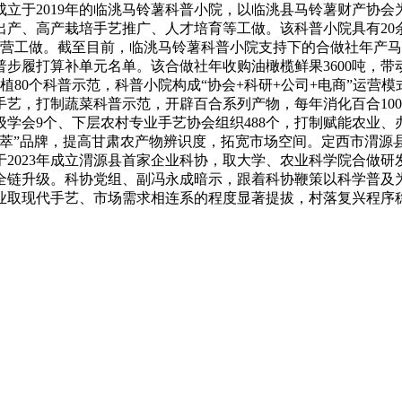
立于2019年的临洮马铃薯科普小院，以临洮县马铃薯财产协
产、高产栽培手艺推广、人才培育等工做。该科普小院具有20余
运营工做。截至目前，临洮马铃薯科普小院支持下的合做社年产马
普步履打算补单元名单。该合做社年收购油橄榄鲜果3600吨，带动
扶植80个科普示范，科普小院构成“协会+科研+公司+电商”运
艺，打制蔬菜科普示范，开辟百合系列产物，每年消化百合1000
学会9个、下层农村专业手艺协会组织488个，打制赋能农业
萃”品牌，提高甘肃农产物辨识度，拓宽市场空间。定西市渭源县
2023年成立渭源县首家企业科协，取大学、农业科学院合做研
全链升级。科协党组、副冯永成暗示，跟着科协鞭策以科学普及
业取现代手艺、市场需求相连系的程度显著提拔，村落复兴程序