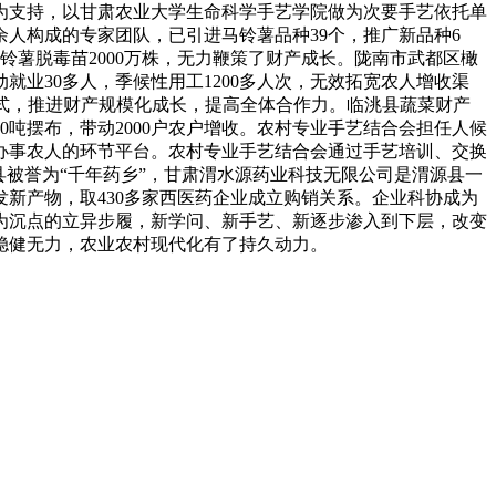
会为支持，以甘肃农业大学生命科学手艺学院做为次要手艺依托单
人构成的专家团队，已引进马铃薯品种39个，推广新品种6
铃薯脱毒苗2000万株，无力鞭策了财产成长。陇南市武都区橄
就业30多人，季候性用工1200多人次，无效拓宽农人增收渠
营模式，推进财产规模化成长，提高全体合作力。临洮县蔬菜财产
吨摆布，带动2000户农户增收。农村专业手艺结合会担任人候
、办事农人的环节平台。农村专业手艺结合会通过手艺培训、交换
被誉为“千年药乡”，甘肃渭水源药业科技无限公司是渭源县一
发新产物，取430多家西医药企业成立购销关系。企业科协成为
为沉点的立异步履，新学问、新手艺、新逐步渗入到下层，改变
稳健无力，农业农村现代化有了持久动力。