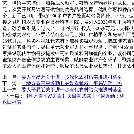
艺、供给手艺培训，加强成长动能，鞭策农产物品牌化成长。成
元，次要开展马铃薯等做物的优秀品种选育、优良种薯和种苗出
个、新手艺2项，带动1000多户农户处置马铃薯育种、种植、
榄之城种植农人专业合做社科普小院，被列入2025年度下层科
道。孙登军引见，过去3年，科协累计投入1600余万元，支撑
协会做为农村专业手艺结合会单元，推广种植手艺和先辈加工手
兆乾引见，科协不竭延长农村下层科协组织触角，成立涉农省级
进修和实践勾当，提拔单元营业能力和办事程度，打制“甘农百
家操纵现代生物科技提拔中药材质量和附加值的企业。该公司于
鞭策财产链全体提拔的主要桥梁，赋能农业财产各环节，鞭策
了农人的出产体例和运营，顺应了现代农业成长需求。甘肃农
上一篇：
委人平易近关于进一步深化农村结实推进村落全
下一篇：
【地方看平易近勤】央媒看武威丨平易近勤：桃
上一篇：
委人平易近关于进一步深化农村结实推进村落全
:
下一篇：
【地方看平易近勤】央媒看武威丨平易近勤：桃
返回列表
Contact Information
联系方式