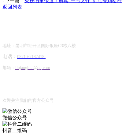
:
下一篇：
央视旧事报道！解读“一号文件”沉点提到秸秆
返回列表
Contact Information
联系方式
地址：昆明市经开区国际银座C3栋六楼
电话：
0871-67187418
邮箱：
liujanghua@qq.com
Official Account
公众号
欢迎关注我们的官方公众号
微信公众号
抖音二维码