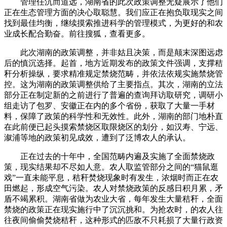
管理任沉而道远，湖南省的此次政策调整无疑展示了他们
正在生态管理方面的决心取聪慧。我们应正在抱负取现实之间
找到最佳均衡，继续摸索推进科学的管理模式，为更好的和农
业成长配合勤奋。前往搜狐，查看更多。
此次湖南的政策调整，并非姑且决策，而是颠末深图远虑
后的慎沉选择。起首，地方近期发布的政策文件强调，支撑秸
秆分析操纵，要求精准规定禁烧范畴，并依法依规实施禁烧管
控。这为湖南的政策调整供给了主要指点。其次，湖南的立法
部分正在制定新的之前进行了普遍的查询拜访取研究，调研小
组走访了包罗、安徽正在内的多个省份，获取了大量一手材
料，保障了政策的科学性和无效性。此外，湖南的部门地朴直
在此前便已起头摸索禁烧区取限烧区的划分，如汉寿、宁远、
溆浦等地的政策初见成效，遭到了泛博农人的承认。
正在过去的十年中，全国范畴内遍及实施了全面禁烧政
策，现实结果却不尽如人意。农人取监管部分之间的“猫鼠逛
戏”一直未能平息，秸秆焚烧现象时有发生，浓烟时而正在农
田燃起，形成空气污染。农人对禁烧政策的反感日积月累，矛
盾不竭累积。湖南省做为农业大省，每年发生大量秸秆，全面
禁烧的政策正在现实施行中了沉沉挑和。为抢农时，的农人往
往夜间偷偷焚烧秸秆，这种形式的匹敌不只耗损了大量行政资