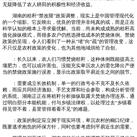
无疑降低了农人耕田的积极性和经济收益。
湖南的秸秆“禁改限”政策调整，现实上是中国管理现代化
的一个缩影。它反映出，优良的管理并非纯真的或，而是正在
科学认知的根本上寻求最优解。当前，尚未构成成熟的秸秆高
值化操纵模式，而很多农户仍然选择低成本的焚烧体例。禁烧
政策的呈现，令人们看到了一种从“堵”向“疏”的管理改变，这
不只仅是农村政策的变化，也为其他地域供给了自创。
：长久以来，农人们习惯焚烧秸秆，这种体例既能提高土
壤肥力，也可以或许害虫。没能充实卑沉农人的需乞降出产便
当的禁烧政策施行误差，显示出政策取平易近生之间的脱节。
：需要成立长效机制，单一的行政号令不克不及长久依
赖，而应共同经济激励、手艺支撑和社会参取，构成分析管理
的系统。湖南正正在将秸秆分析操纵取露天焚烧办理连系，通
过明白部分本能机能，付与乡镇法律权，以处理过去“乡镇看
得见管不着，县里管得着看不见”的难题。
：政策的制定应立脚于现实环境，卑沉农村的糊口纪律，
既要逃求抱负的环保方针，同时也要考虑到平易近生的需要。