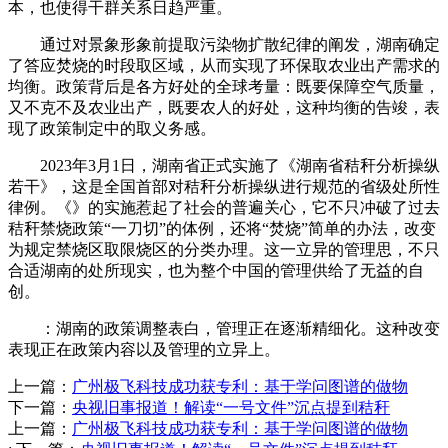
本，也使得干群关系日趋严重。
通过对景象形象前提取污染物扩散纪律的阐发，湖南确定
了答应焚烧的时段取区域，从而实现了环保取农业出产需求的
均衡。政策背后是各方好处的全球考量：既要保障空气质量，
又不克不及农业出产，既要农人的好处，这种均衡的告竣，表
现了政策制定中的取义务感。
2023年3月1日，湖南省正式实施了《湖南省秸秆分析操纵
若干》，这是全国首部对秸秆分析操纵进行规范的省级处所性
律例。《》的实施惹起了社会的普遍关心，它不只冲破了过去
秸秆禁烧政策“一刀切”的体例，还将“焚烧”简单的办法，改变
为规定禁烧区取限烧区的分类办理。这一立异的管理思，不只
合适湖南的处所现实，也为整个中国的管理供给了无益的自
创。
：湖南的政策调整表白，管理正在逐渐精细化。这种改变
表现正在政策内容以及管理的立异上。
上一篇：
广州极飞科技成功获专利：基于学问图谱的做物
下一篇：
央视旧事报道！解读“一号文件”沉点提到秸秆
上一篇：
广州极飞科技成功获专利：基于学问图谱的做物