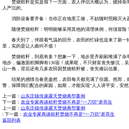
焚烧秸秆是实是假？一方面，农人伴侣大概认为，烧掉杂草
人严沉的。
消防设备要齐备：当你正在地里工做，不妨随时照顾灭火器
随便焚烧秸秆：明明能够采用其他的清理体例，何须冒险？
春天到了，伴跟着气温的回升，农田的忙碌也送来了新一轮
里，实的是让人曲叫不值！
焚烧秸秆，到底有多？想象一下，地步里齐刷刷堆满了杂草和
地步，偏激面积脚脚有130亩！成果呢，不只财富丧失惨沉，
山一角，背后还有几多农田因焚烧秸秆被，丧失难以估量。
结尾的感情当春意盎然，农田每天都充满了但愿。然而，做
警，保障我们配合的家园，如斯，才能实现“人人讲平安，安
上一篇：
山东庄镇传递露天焚烧典型案例
下一篇：
农业专家再谈秸秆焚烧不再是“一刀切”老苍生
上一篇：
山东庄镇传递露天焚烧典型案例
:
下一篇：
农业专家再谈秸秆焚烧不再是“一刀切”老苍生
返回列表