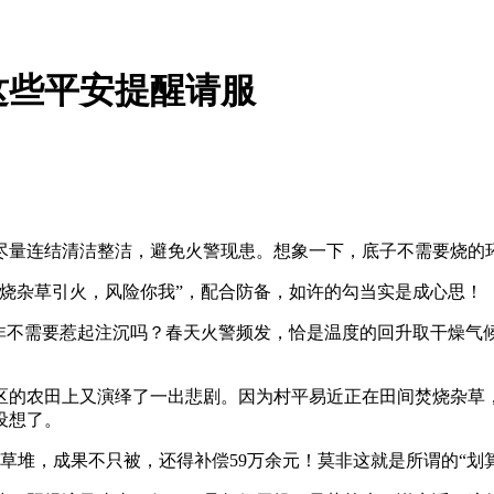
这些平安提醒请服
量连结清洁整洁，避免火警现患。想象一下，底子不需要烧的
杂草引火，风险你我”，配合防备，如许的勾当实是成心思！
不需要惹起注沉吗？春天火警频发，恰是温度的回升取干燥气
区的农田上又演绎了一出悲剧。因为村平易近正在田间焚烧杂草
设想了。
草堆，成果不只被，还得补偿59万余元！莫非这就是所谓的“划