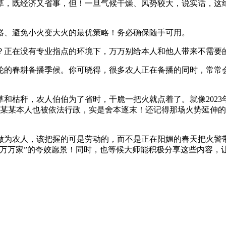
，既经济又省事，但！一旦气候干燥、风势较大，说实话，这绝
、避免小火变大火的最优策略！务必确保随手可用。
正在没有专业指点的环境下，万万别给本人和他人带来不需要
的春耕备播季候。你可晓得，很多农人正在备播的同时，常常会
枯秆，农人伯伯为了省时，干脆一把火就点着了。就像2023
吴某某本人也被依法行政，实是舍本逐末！还记得那场火势延伸
为农人，该把握的可是劳动的，而不是正在阳媚的春天把火警带
然万万家”的夸姣愿景！同时，也等候大师能积极分享这些内容，