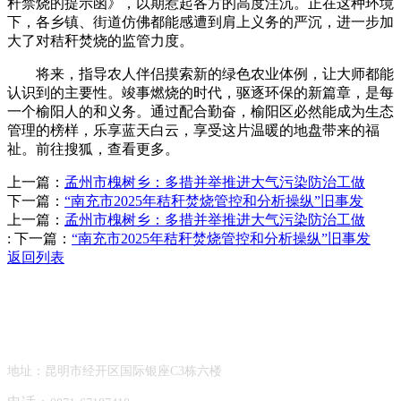
秆禁烧的提示函》，以期惹起各方的高度注沉。正在这种环境
下，各乡镇、街道仿佛都能感遭到肩上义务的严沉，进一步加
大了对秸秆焚烧的监管力度。
将来，指导农人伴侣摸索新的绿色农业体例，让大师都能
认识到的主要性。竣事燃烧的时代，驱逐环保的新篇章，是每
一个榆阳人的和义务。通过配合勤奋，榆阳区必然能成为生态
管理的榜样，乐享蓝天白云，享受这片温暖的地盘带来的福
祉。前往搜狐，查看更多。
上一篇：
孟州市槐树乡：多措并举推进大气污染防治工做
下一篇：
“南充市2025年秸秆焚烧管控和分析操纵”旧事发
上一篇：
孟州市槐树乡：多措并举推进大气污染防治工做
:
下一篇：
“南充市2025年秸秆焚烧管控和分析操纵”旧事发
返回列表
Contact Information
联系方式
地址：昆明市经开区国际银座C3栋六楼