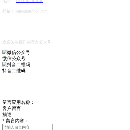
电话：
0871-67187418
邮箱：
liujanghua@qq.com
Official Account
公众号
欢迎关注我们的官方公众号
微信公众号
抖音二维码
Online Message
在线留言
留言应用名称：
客户留言
描述：
*
留言内容：