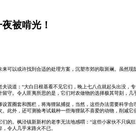
一夜被啃光！
来可以或许找到合适的处理方案，沉塑市郊的取斑斓。虽然现阶
说道：“大白日根基看不见它们，晚上七八点就起头出没，专
叶留守。令人匪夷所思的是，它们对农做物的选择极其苛刻，几
设置圈套和围栏，将海狸鼠捕捉，当然，这些办法需要科学合理
次。此外，还可测验考试栽种一些海狸鼠不喜爱的动物，削减它
的。枫泾镇新新村的老李无法地感喟：“这些小家伙不只疯狂
弃，令人几乎末路火不已。