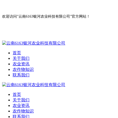
欢迎访问”云南6163银河农业科技有限公司”官方网站！
首页
关于我们
农业资讯
农作物知识
联系我们
首页
关于我们
农业资讯
农作物知识
联系我们