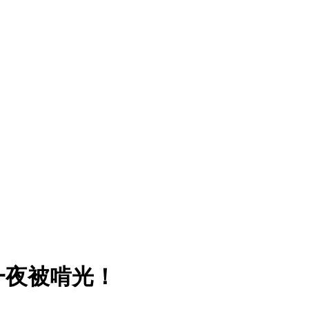
一夜被啃光！