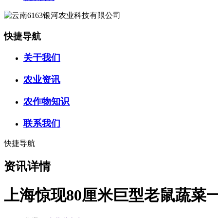
快捷导航
关于我们
农业资讯
农作物知识
联系我们
快捷导航
资讯详情
上海惊现80厘米巨型老鼠蔬菜