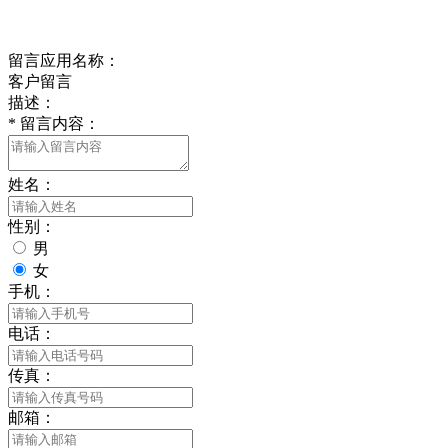
在线留言
留言应用名称：
客户留言
描述：
*
留言内容：
姓名：
性别：
男
女
手机：
电话：
传真：
邮箱：