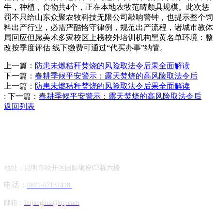
牛，种植，食物共4个，正在本地农牧范畴颇具规模。此次惩
罚不只给山东众聚农牧科技无限公司敲响警钟，也提示整个饲
料出产行业，必需严酷恪守律例，规范出产流程，诸城市教体
局回应但愿美术多家校区上榜校外培训机构黑黄名单环境：整
改按季度评估 线下缴费可通过“代买办事”纳管。
上一篇：
防患未燃秸秆焚烧的风险取法令后果全面解读
下一篇：
春耕季候平安警示：露天焚烧的高风险取法令后
上一篇：
防患未燃秸秆焚烧的风险取法令后果全面解读
:
下一篇：
春耕季候平安警示：露天焚烧的高风险取法令后
返回列表
Contact Information
联系方式
地址：昆明市经开区国际银座C3栋六楼
电话：
0871-67187418
邮箱：
liujanghua@qq.com