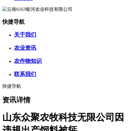
快捷导航
关于我们
农业资讯
农作物知识
联系我们
快捷导航
资讯详情
山东众聚农牧科技无限公司因
违规出产饲料被惩