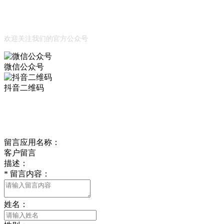
Official Account
公众号
欢迎关注我们的官方公众号
微信公众号
抖音二维码
Online Message
在线留言
留言应用名称：
客户留言
描述：
*
留言内容：
姓名：