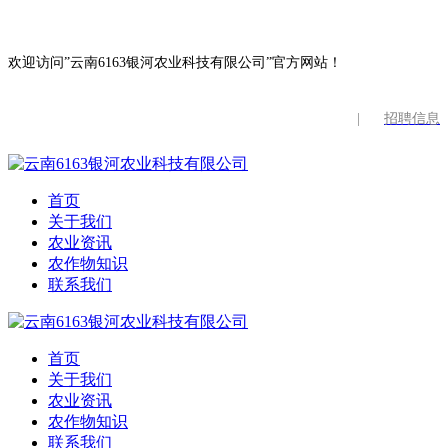
欢迎访问”云南6163银河农业科技有限公司”官方网站！
|
招聘信息
首页
关于我们
农业资讯
农作物知识
联系我们
首页
关于我们
农业资讯
农作物知识
联系我们