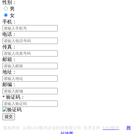
性别：
男
女
手机：
电话：
传真：
邮箱：
地址：
邮编：
*
验证码：
提交
版权所有 云南6163银河农业科技有限公司 技术支持
6163银河
网
站地图