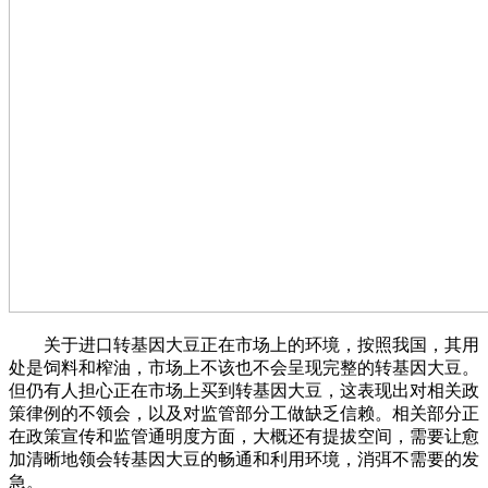
关于进口转基因大豆正在市场上的环境，按照我国，其用
处是饲料和榨油，市场上不该也不会呈现完整的转基因大豆。
但仍有人担心正在市场上买到转基因大豆，这表现出对相关政
策律例的不领会，以及对监管部分工做缺乏信赖。相关部分正
在政策宣传和监管通明度方面，大概还有提拔空间，需要让愈
加清晰地领会转基因大豆的畅通和利用环境，消弭不需要的发
急。