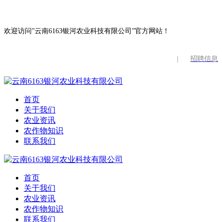
欢迎访问”云南6163银河农业科技有限公司”官方网站！
|
招聘信息
首页
关于我们
农业资讯
农作物知识
联系我们
首页
关于我们
农业资讯
农作物知识
联系我们