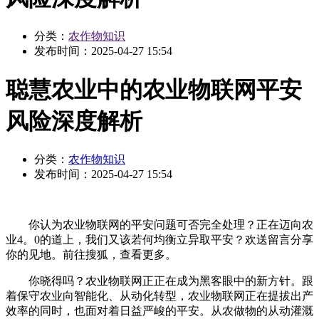
分类：
农作物知识
发布时间：
2025-04-27 15:54
聪慧农业中的农业物联网平安
风险深度解析
分类：
农作物知识
发布时间：
2025-04-27 15:54
你认为农业物联网的平安问题可否完全处理？正在迈向农
业4。0的道上，我们又该若何均衡立异取平安？欢送留言分享
你的见地。前往搜狐，查看更多。
你晓得吗？农业物联网正正在成为黑客眼中的新方针。跟
着保守农业向智能化、从动化转型，农业物联网正在提拔出产
效率的同时，也面对着日益严峻的平安。从农做物的从动灌溉