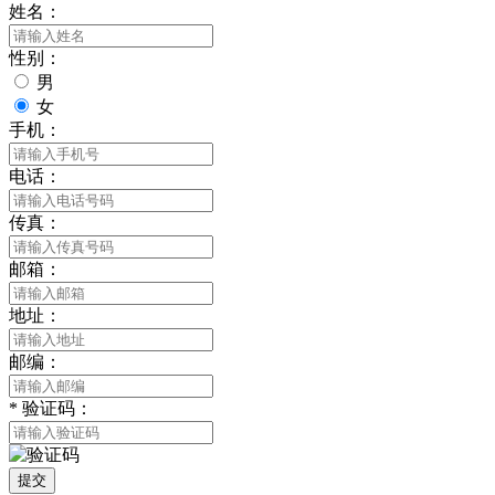
姓名：
性别：
男
女
手机：
电话：
传真：
邮箱：
地址：
邮编：
*
验证码：
提交