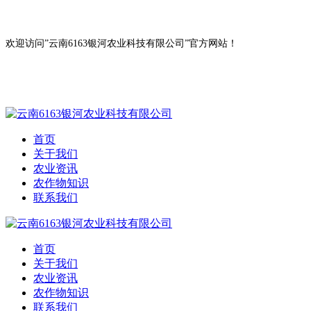
欢迎访问”云南6163银河农业科技有限公司”官方网站！
首页
关于我们
农业资讯
农作物知识
联系我们
首页
关于我们
农业资讯
农作物知识
联系我们