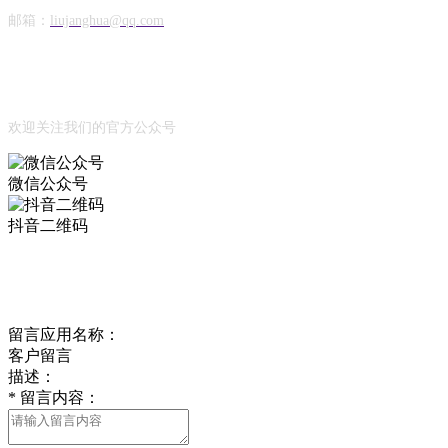
邮箱：
liujanghua@qq.com
Official Account
公众号
欢迎关注我们的官方公众号
微信公众号
抖音二维码
Online Message
在线留言
留言应用名称：
客户留言
描述：
*
留言内容：