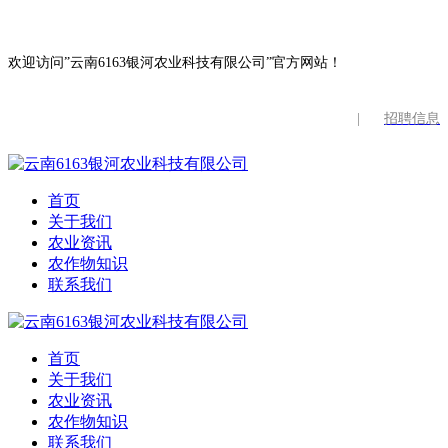
欢迎访问”云南6163银河农业科技有限公司”官方网站！
|
招聘信息
首页
关于我们
农业资讯
农作物知识
联系我们
首页
关于我们
农业资讯
农作物知识
联系我们