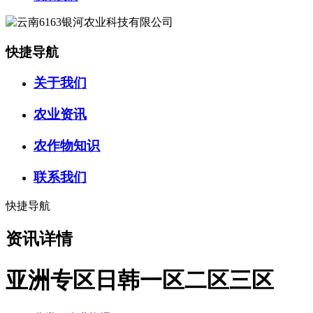
快捷导航
关于我们
农业资讯
农作物知识
联系我们
快捷导航
资讯详情
亚洲专区日韩一区二区三区