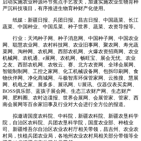
启动实施农业种源环节焦点手艺攻关，加速实施农业生物育种
严沉科技项目，有序推进生物育种财产化使用。
纸媒：新疆日报、兵团日报、昌吉日报、中国蔬菜、长江
蔬菜、中国种业、中国瓜菜、种子世界、蔬菜、农资导报等。
行业：天鸿种子网、种子消息网、中国种子网、中国农业
网、聪慧农业网、农村科技网、农业旧事网、聚农网、寿光蔬
菜网、淘种网、农机网、西部农机网、火爆农资招商网、农业
机械网、农机通、e展网、农机网、畅旺宝、展会无忧、农业
之友、西部农机网、农牧云、赛、北方农资网、全球会展网、
智能制制网、工控之家网、化工机械设备网、包拆印刷网、食
物伙伴网、净化商城网、斗极智库环保管家网、云推搜、慧展
网、机电之家、展多多、展讯网、U展讯、仪器仪表买卖网、
BOSS俱乐部、蓝孩子展会网、生态三农财产网、生态财产
网、肥料圈、农时达谍报、世界会展网、会展管家、管家、西
南会展网等百余家旧事及行业对大会进行全方位的报道。
拟邀请国度农科院、中科院，新疆农科院、新疆农垦科学
院，自治区农科院、兵团农垦科学院，国度农业部、种植业
司、新疆维吾尔自治区农业农村厅相关带领，昌吉州、农业农
村局，扶植兵团农业局，各地州农业农村局相关部分带领等全