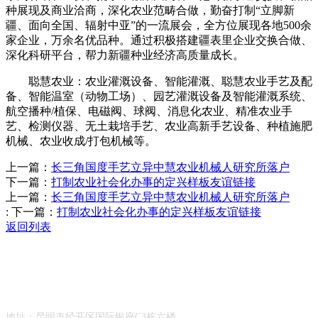
种展现及商业洽商，深化农业范畴合做，勤奋打制“立脚新
疆、面向全国、辐射中亚”的一流展会，全方位展现各地500余
家企业，万余名优品种。通过积极搭建疆表里企业交换合做、
深化科研平台，帮力新疆种业经济高质量成长。
聪慧农业：农业灌溉设备、智能灌溉、聪慧农业手艺及配
备、智能温室（动物工场）、园艺灌溉设备及智能灌溉系统、
航空播种/植保、电磁阀、球阀、消息化农业、精准农业手
艺、检测仪器、无土栽培手艺、农业高新手艺设备、种植施肥
机械、农业收成/打包机械等。
上一篇：
长三角国度手艺立异中慧农业机械人研究所落户
下一篇：
打制农业社会化办事的定兴样板友谊链接
上一篇：
长三角国度手艺立异中慧农业机械人研究所落户
:
下一篇：
打制农业社会化办事的定兴样板友谊链接
返回列表
Contact Information
联系方式
地址：昆明市经开区国际银座C3栋六楼