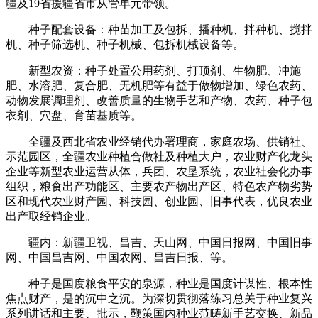
疆及19省援疆省市从管单元带领。
种子配套设备：种苗加工及包拆、播种机、拌种机、搅拌
机、种子筛选机、种子机械、包拆机械设备等。
新型农资：种子处置公用药剂、打顶剂、生物肥、冲施
肥、水溶肥、复合肥、无机肥等有益于做物增加、绿色农药、
动物发展调理剂、改善质量的生物手艺和产物、农药、种子包
衣剂、穴盘、育苗基质等。
全疆及西北省农业经销代办署理商，家庭农场、供销社、
示范园区，全疆农业种植合做社及种植大户，农业财产化龙头
企业等新型农业运营从体，兵团、农垦系统，农业社会化办事
组织，粮食出产功能区、主要农产物出产区、特色农产物劣势
区和现代农业财产园、科技园、创业园、旧事代表，优良农业
出产取经销企业。
疆内：新疆卫视、昌吉、天山网、中国日报网、中国旧事
网、中国昌吉网、中国农网、昌吉日报、等。
种子是国度粮食平安的泉源，种业是国度计谋性、根本性
焦点财产，是的沉中之沉。为深切贯彻落练习总关于种业复兴
系列讲话和主要、批示，鞭策国内种业范畴新手艺交换、新品