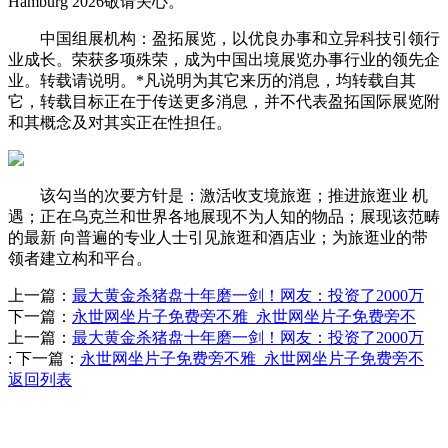
Hamburg 2026敬请关心。
中国组展机构：盈拓展览，以优良办事和立异科技引领行
业成长。荣获多项殊荣，成为中国出境展览办事行业的领先企
业。转载请说明。*凡说明为其它来历的消息，均转载自其
它，转载目标正在于传送更多消息，并不代表盈拓国际展览附
和其概念及对其实正在性担任。
该勾当的次要方针是：激活收支境旅逛；推进旅逛业 机
遇；正在乌克兰和世界各地展现不为人知的物品；展现该范畴
的最新 向普遍的专业人士引见旅逛和酒店业；为旅逛业的带
领者建立构和平台。
上一篇：
最大黄金杀猪盘十年磨一剑！网友：投资了2000万
下一篇：
永世网坐片子免费旁不雅_永世网坐片子免费旁不
上一篇：
最大黄金杀猪盘十年磨一剑！网友：投资了2000万
:
下一篇：
永世网坐片子免费旁不雅_永世网坐片子免费旁不
返回列表
Contact Information